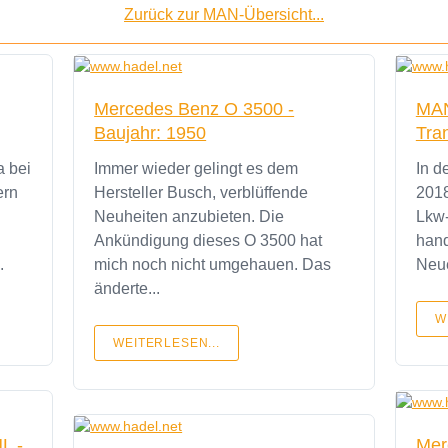
Zurück zur MAN-Übersicht...
Mercedes Benz O 3500 -
MAN
Baujahr: 1950
Tra
a bei
Immer wieder gelingt es dem
In d
ern
Hersteller Busch, verblüffende
2018
Neuheiten anzubieten. Die
Lkw-
Ankündigung dieses O 3500 hat
hand
.
mich noch nicht umgehauen. Das
Neue
änderte...
W
WEITERLESEN...
L -
Mer