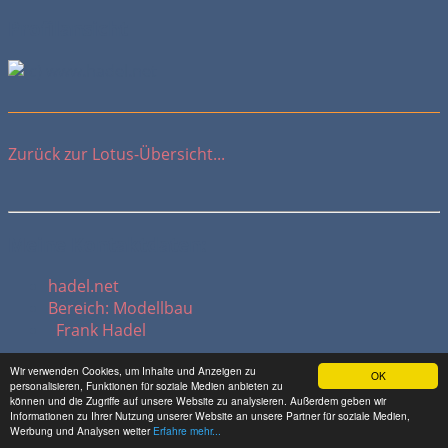
Profilansicht
Zurück zur Lotus-Übersicht...
Meine Kontaktdaten:
hadel.net
Bereich: Modellbau
Frank Hadel
Wir verwenden Cookies, um Inhalte und Anzeigen zu
OK
personalisieren, Funktionen für soziale Medien anbieten zu
können und die Zugriffe auf unsere Website zu analysieren. Außerdem geben wir
Themenbereiche:
Informationen zu Ihrer Nutzung unserer Website an unsere Partner für soziale Medien,
Werbung und Analysen weiter
Erfahre mehr...