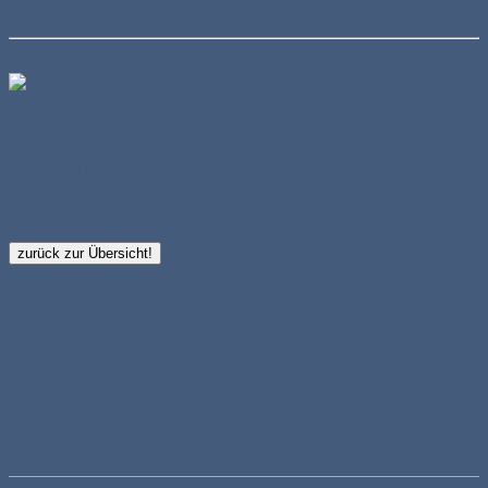
Modellinfo
Hersteller:
Spark
Artikel-Nr.:
87S047
Ausführung:
Private Collection
Herst.-Jahr:
2009
Grundfarbe:
Orange Metallic
zurück zur Übersicht!
Marke:
Lotus
Modell:
Exige
Bauart:
Pkw
Baujahr:
2004