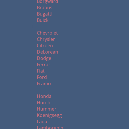
Borgward
Brabus
Bugatti
Buick
C - F
Chevrolet
Chrysler
Citroen
DeLorean
Dodge
Ferrari
Fiat
Ford
Framo
H - L
Honda
Horch
Hummer
Koenigsegg
Lada
Lamborghini