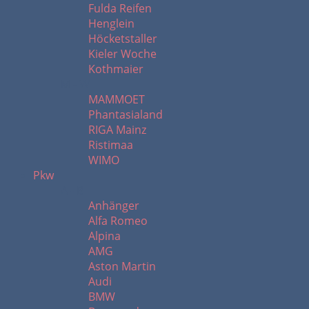
Fulda Reifen
Henglein
Höcketstaller
Kieler Woche
Kothmaier
M - W
MAMMOET
Phantasialand
RIGA Mainz
Ristimaa
WIMO
Pkw
A - B
Anhänger
Alfa Romeo
Alpina
AMG
Aston Martin
Audi
BMW