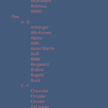
RIGA Mainz
Ristimaa
WIMO
Pkw
A - B
Anhänger
Alfa Romeo
Alpina
AMG
Aston Martin
Audi
BMW
Borgward
Brabus
Bugatti
Buick
C - F
Chevrolet
Chrysler
Citroen
DeLorean