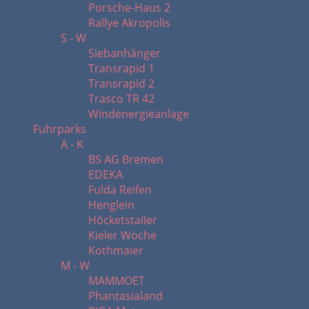
Porsche-Haus 2
Rallye Akropolis
S - W
Siebanhänger
Transrapid 1
Transrapid 2
Trasco TR 42
Windenergieanlage
Fuhrparks
A - K
BS AG Bremen
EDEKA
Fulda Reifen
Henglein
Höcketstaller
Kieler Woche
Kothmaier
M - W
MAMMOET
Phantasialand