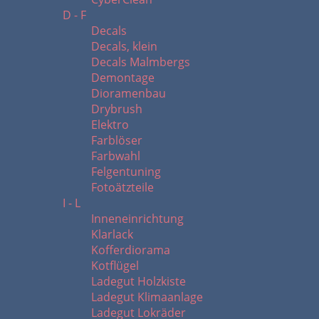
D - F
Decals
Decals, klein
Decals Malmbergs
Demontage
Dioramenbau
Drybrush
Elektro
Farblöser
Farbwahl
Felgentuning
Fotoätzteile
I - L
Inneneinrichtung
Klarlack
Kofferdiorama
Kotflügel
Ladegut Holzkiste
Ladegut Klimaanlage
Ladegut Lokräder