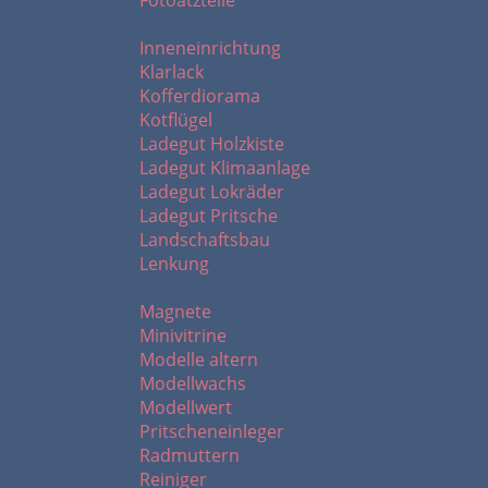
Fotoätzteile
I - L
Inneneinrichtung
Klarlack
Kofferdiorama
Kotflügel
Ladegut Holzkiste
Ladegut Klimaanlage
Ladegut Lokräder
Ladegut Pritsche
Landschaftsbau
Lenkung
M - R
Magnete
Minivitrine
Modelle altern
Modellwachs
Modellwert
Pritscheneinleger
Radmuttern
Reiniger