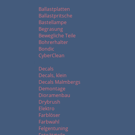
B - C
Ballastplatten
Ballastpritsche
Bastellampe
Begrasung
Bewegliche Teile
Bohrerhalter
Bondic
CyberClean
D - F
Decals
Decals, klein
Decals Malmbergs
Demontage
Dioramenbau
Drybrush
Elektro
Farblöser
Farbwahl
Felgentuning