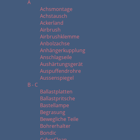
A
Achsmontage
Achstausch
Ackerland
Airbrush
Airbrushklemme
Anbolzachse
Anhängerkupplung
Anschlagseile
Aushärtungsgerät
Auspuffendrohre
Aussenspiegel
B - C
Ballastplatten
Ballastpritsche
Bastellampe
Begrasung
Bewegliche Teile
Bohrerhalter
Bondic
CyberClean