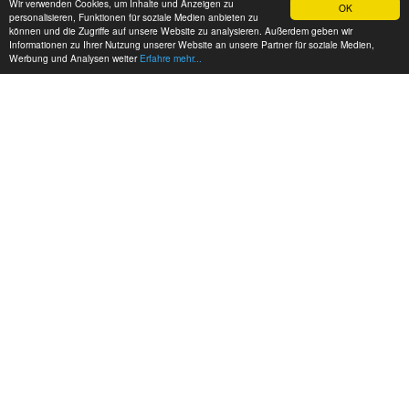
Wir verwenden Cookies, um Inhalte und Anzeigen zu
OK
personalisieren, Funktionen für soziale Medien anbieten zu
können und die Zugriffe auf unsere Website zu analysieren. Außerdem geben wir
Informationen zu Ihrer Nutzung unserer Website an unsere Partner für soziale Medien,
Werbung und Analysen weiter
Erfahre mehr...
MEINE KONTAKTDATEN:
hadel.net
Bereich: Modellbau
Frank Hadel