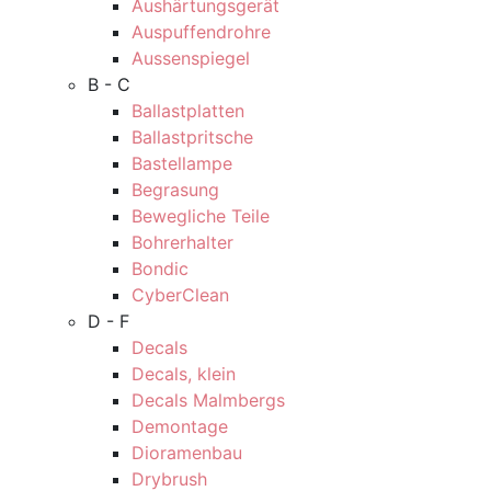
Aushärtungsgerät
Auspuffendrohre
Aussenspiegel
B - C
Ballastplatten
Ballastpritsche
Bastellampe
Begrasung
Bewegliche Teile
Bohrerhalter
Bondic
CyberClean
D - F
Decals
Decals, klein
Decals Malmbergs
Demontage
Dioramenbau
Drybrush