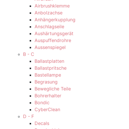
Airbrushklemme
Anbolzachse
Anhängerkupplung
Anschlagseile
Aushärtungsgerät
Auspuffendrohre
Aussenspiegel
B - C
Ballastplatten
Ballastpritsche
Bastellampe
Begrasung
Bewegliche Teile
Bohrerhalter
Bondic
CyberClean
D - F
Decals