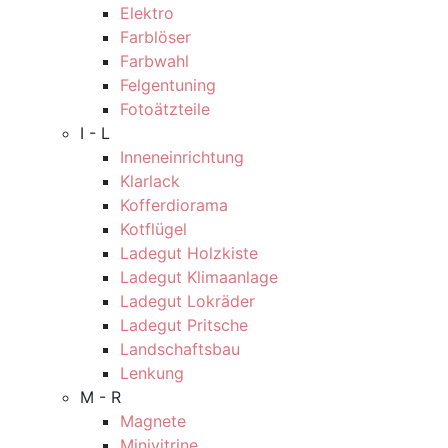
Elektro
Farblöser
Farbwahl
Felgentuning
Fotoätzteile
I - L
Inneneinrichtung
Klarlack
Kofferdiorama
Kotflügel
Ladegut Holzkiste
Ladegut Klimaanlage
Ladegut Lokräder
Ladegut Pritsche
Landschaftsbau
Lenkung
M - R
Magnete
Minivitrine