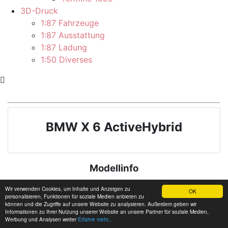
3D-Druck
1:87 Fahrzeuge
1:87 Ausstattung
1:87 Ladung
1:50 Diverses
BMW X 6 ActiveHybrid
Modellinfo
Wir verwenden Cookies, um Inhalte und Anzeigen zu
OK
personalisieren, Funktionen für soziale Medien anbieten zu
können und die Zugriffe auf unsere Website zu analysieren. Außerdem geben wir
Informationen zu Ihrer Nutzung unserer Website an unsere Partner für soziale Medien,
Werbung und Analysen weiter
Erfahre mehr...
Hersteller:
Herpa