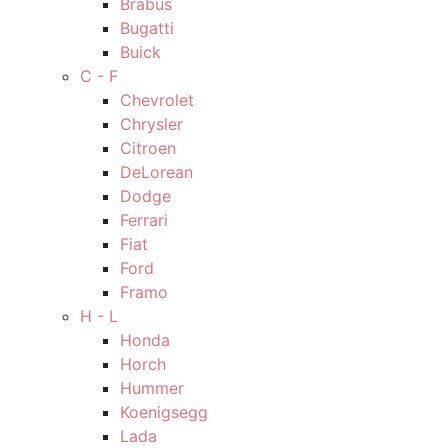
Brabus
Bugatti
Buick
C - F
Chevrolet
Chrysler
Citroen
DeLorean
Dodge
Ferrari
Fiat
Ford
Framo
H - L
Honda
Horch
Hummer
Koenigsegg
Lada