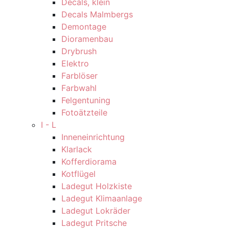
Decals, klein
Decals Malmbergs
Demontage
Dioramenbau
Drybrush
Elektro
Farblöser
Farbwahl
Felgentuning
Fotoätzteile
I - L
Inneneinrichtung
Klarlack
Kofferdiorama
Kotflügel
Ladegut Holzkiste
Ladegut Klimaanlage
Ladegut Lokräder
Ladegut Pritsche