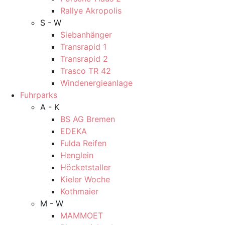
Rallye Akropolis
S - W
Siebanhänger
Transrapid 1
Transrapid 2
Trasco TR 42
Windenergieanlage
Fuhrparks
A - K
BS AG Bremen
EDEKA
Fulda Reifen
Henglein
Höcketstaller
Kieler Woche
Kothmaier
M - W
MAMMOET