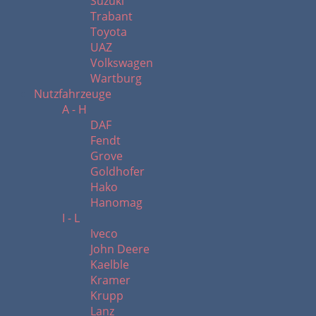
Suzuki
Trabant
Toyota
UAZ
Volkswagen
Wartburg
Nutzfahrzeuge
A - H
DAF
Fendt
Grove
Goldhofer
Hako
Hanomag
I - L
Iveco
John Deere
Kaelble
Kramer
Krupp
Lanz