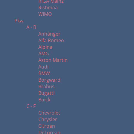
RIGA Mainz
Ristimaa
WIMO
Pkw
A - B
Anhänger
Alfa Romeo
Alpina
AMG
Aston Martin
Audi
BMW
Borgward
Brabus
Bugatti
Buick
C - F
Chevrolet
Chrysler
Citroen
DeLorean