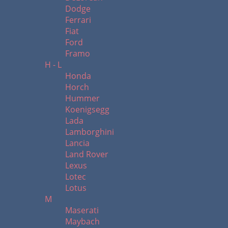
Dodge
Ferrari
Fiat
Ford
Framo
H - L
Honda
Horch
Hummer
Koenigsegg
Lada
Lamborghini
Lancia
Land Rover
Lexus
Lotec
Lotus
M
Maserati
Maybach