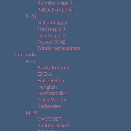
Porsche-Haus 2
Rallye Akropolis
S - W
Siebanhänger
Transrapid 1
Transrapid 2
Trasco TR 42
Windenergieanlage
Fuhrparks
A - K
BS AG Bremen
EDEKA
Fulda Reifen
Henglein
Höcketstaller
Kieler Woche
Kothmaier
M - W
MAMMOET
Phantasialand