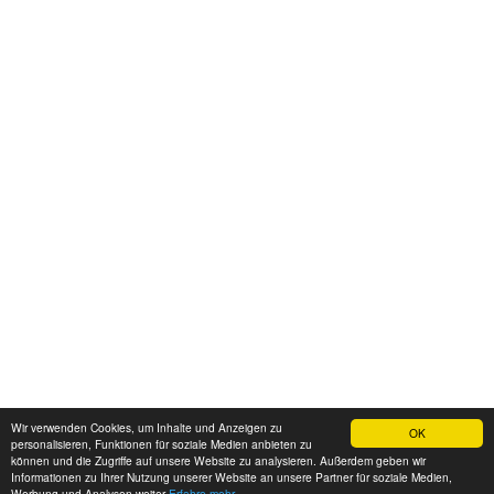
Wir verwenden Cookies, um Inhalte und Anzeigen zu
OK
personalisieren, Funktionen für soziale Medien anbieten zu
können und die Zugriffe auf unsere Website zu analysieren. Außerdem geben wir
Informationen zu Ihrer Nutzung unserer Website an unsere Partner für soziale Medien,
Werbung und Analysen weiter
Erfahre mehr...