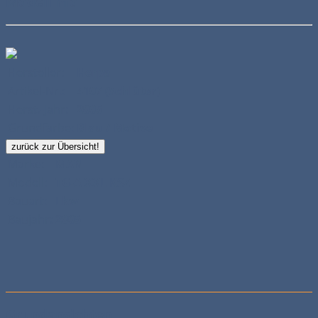
Modellinfo
Hersteller:
Herpa
Artikel-Nr.:
4107 (Schlüter)
Herst.-Jahr:
2005
Grundfarbe:
Blau / Motive
zurück zur Übersicht!
Marke:
MAN
Modell:
TG-A XXL KSZ
Bauart:
Lkw
Baujahr:
2005
Grundansichten