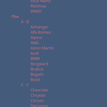
RIGA Mainz
Ristimaa
WIMO
Pkw
A - B
Anhänger
Alfa Romeo
Alpina
AMG
Aston Martin
Audi
BMW
Borgward
Brabus
Bugatti
Buick
C - F
Chevrolet
Chrysler
Citroen
DeLorean