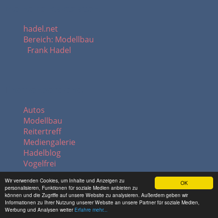
Meine Kontaktdaten:
hadel.net
Bereich: Modellbau
Frank Hadel
Themenbereiche:
Autos
Modellbau
Reitertreff
Mediengalerie
Hadelblog
Vogelfrei
Wir verwenden Cookies, um Inhalte und Anzeigen zu
OK
personalisieren, Funktionen für soziale Medien anbieten zu
können und die Zugriffe auf unsere Website zu analysieren. Außerdem geben wir
letzte Modellbau-Updates:
Informationen zu Ihrer Nutzung unserer Website an unsere Partner für soziale Medien,
Werbung und Analysen weiter
Erfahre mehr...