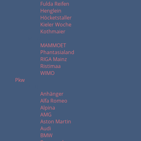
Fulda Reifen
Henglein
Höcketstaller
Kieler Woche
Kothmaier
M - W
MAMMOET
Phantasialand
RIGA Mainz
Ristimaa
WIMO
Pkw
A - B
Anhänger
Alfa Romeo
Alpina
AMG
Aston Martin
Audi
BMW