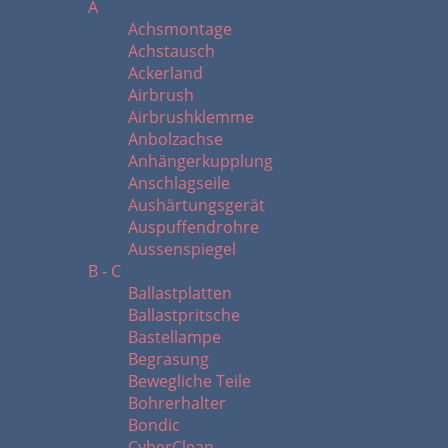
A
Achsmontage
Achstausch
Ackerland
Airbrush
Airbrushklemme
Anbolzachse
Anhängerkupplung
Anschlagseile
Aushärtungsgerät
Auspuffendrohre
Aussenspiegel
B - C
Ballastplatten
Ballastpritsche
Bastellampe
Begrasung
Bewegliche Teile
Bohrerhalter
Bondic
CyberClean