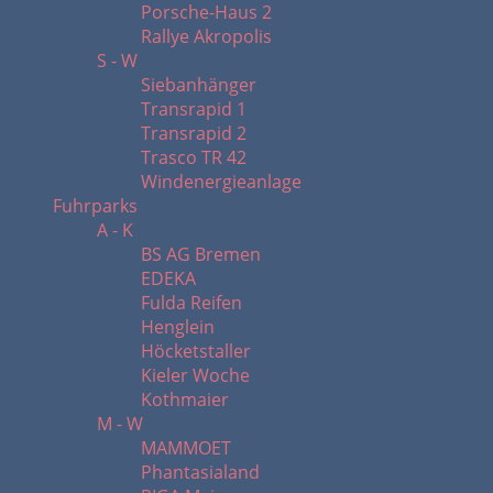
Porsche-Haus 2
Rallye Akropolis
S - W
Siebanhänger
Transrapid 1
Transrapid 2
Trasco TR 42
Windenergieanlage
Fuhrparks
A - K
BS AG Bremen
EDEKA
Fulda Reifen
Henglein
Höcketstaller
Kieler Woche
Kothmaier
M - W
MAMMOET
Phantasialand