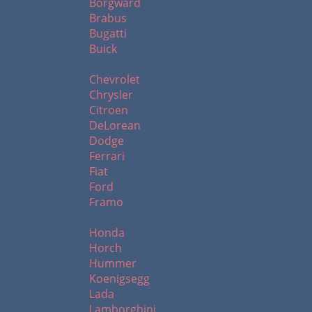
Borgward
Brabus
Bugatti
Buick
C - F
Chevrolet
Chrysler
Citroen
DeLorean
Dodge
Ferrari
Fiat
Ford
Framo
H - L
Honda
Horch
Hummer
Koenigsegg
Lada
Lamborghini