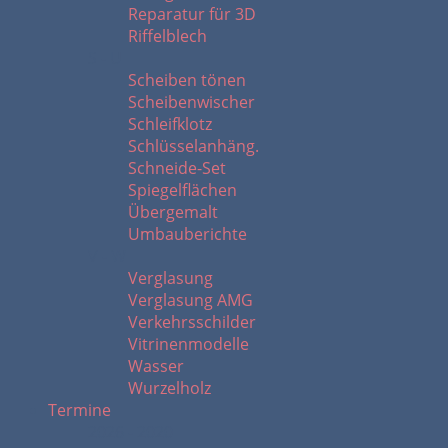
Reparatur für 3D
Riffelblech
S - U
Scheiben tönen
Scheibenwischer
Schleifklotz
Schlüsselanhäng.
Schneide-Set
Spiegelflächen
Übergemalt
Umbauberichte
V - W
Verglasung
Verglasung AMG
Verkehrsschilder
Vitrinenmodelle
Wasser
Wurzelholz
Termine
2026 - 2020