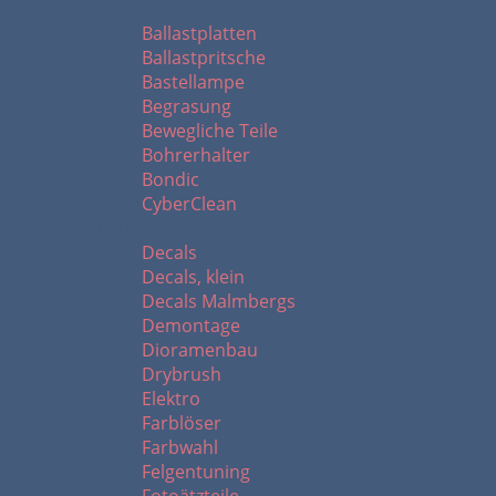
B - C
Ballastplatten
Ballastpritsche
Bastellampe
Begrasung
Bewegliche Teile
Bohrerhalter
Bondic
CyberClean
D - F
Decals
Decals, klein
Decals Malmbergs
Demontage
Dioramenbau
Drybrush
Elektro
Farblöser
Farbwahl
Felgentuning