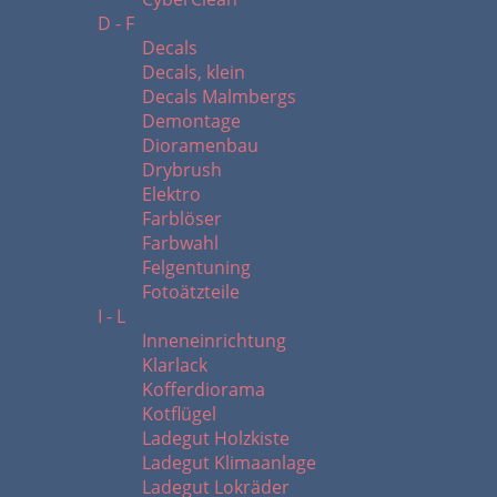
D - F
Decals
Decals, klein
Decals Malmbergs
Demontage
Dioramenbau
Drybrush
Elektro
Farblöser
Farbwahl
Felgentuning
Fotoätzteile
I - L
Inneneinrichtung
Klarlack
Kofferdiorama
Kotflügel
Ladegut Holzkiste
Ladegut Klimaanlage
Ladegut Lokräder