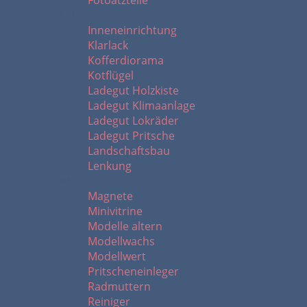
Fotoätzteile
I - L
Inneneinrichtung
Klarlack
Kofferdiorama
Kotflügel
Ladegut Holzkiste
Ladegut Klimaanlage
Ladegut Lokräder
Ladegut Pritsche
Landschaftsbau
Lenkung
M - R
Magnete
Minivitrine
Modelle altern
Modellwachs
Modellwert
Pritscheneinleger
Radmuttern
Reiniger