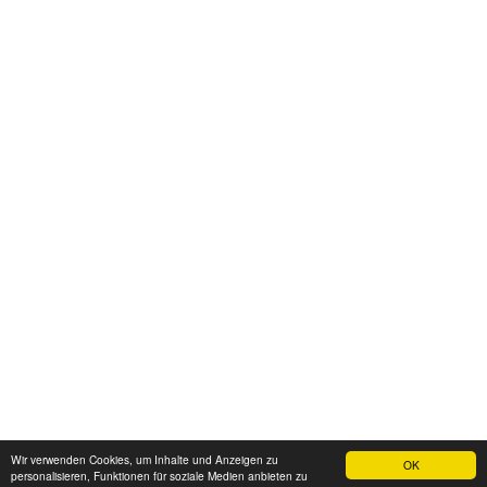
Wir verwenden Cookies, um Inhalte und Anzeigen zu
OK
personalisieren, Funktionen für soziale Medien anbieten zu