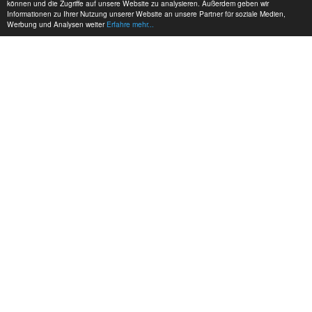
können und die Zugriffe auf unsere Website zu analysieren. Außerdem geben wir
Informationen zu Ihrer Nutzung unserer Website an unsere Partner für soziale Medien,
Werbung und Analysen weiter
Erfahre mehr...
MEINE KONTAKTDATEN:
hadel.net
Bereich: Modellbau
Frank Hadel