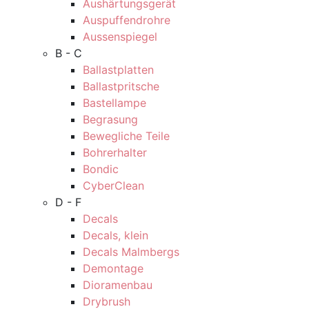
Aushärtungsgerät
Auspuffendrohre
Aussenspiegel
B - C
Ballastplatten
Ballastpritsche
Bastellampe
Begrasung
Bewegliche Teile
Bohrerhalter
Bondic
CyberClean
D - F
Decals
Decals, klein
Decals Malmbergs
Demontage
Dioramenbau
Drybrush