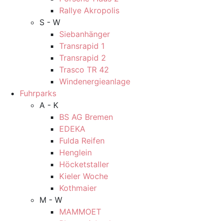
Rallye Akropolis
S - W
Siebanhänger
Transrapid 1
Transrapid 2
Trasco TR 42
Windenergieanlage
Fuhrparks
A - K
BS AG Bremen
EDEKA
Fulda Reifen
Henglein
Höcketstaller
Kieler Woche
Kothmaier
M - W
MAMMOET