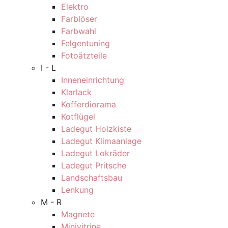
Elektro
Farblöser
Farbwahl
Felgentuning
Fotoätzteile
I - L
Inneneinrichtung
Klarlack
Kofferdiorama
Kotflügel
Ladegut Holzkiste
Ladegut Klimaanlage
Ladegut Lokräder
Ladegut Pritsche
Landschaftsbau
Lenkung
M - R
Magnete
Minivitrine