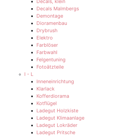
Decals, klein
Decals Malmbergs
Demontage
Dioramenbau
Drybrush
Elektro
Farblöser
Farbwahl
Felgentuning
Fotoätzteile
I - L
Inneneinrichtung
Klarlack
Kofferdiorama
Kotflügel
Ladegut Holzkiste
Ladegut Klimaanlage
Ladegut Lokräder
Ladegut Pritsche