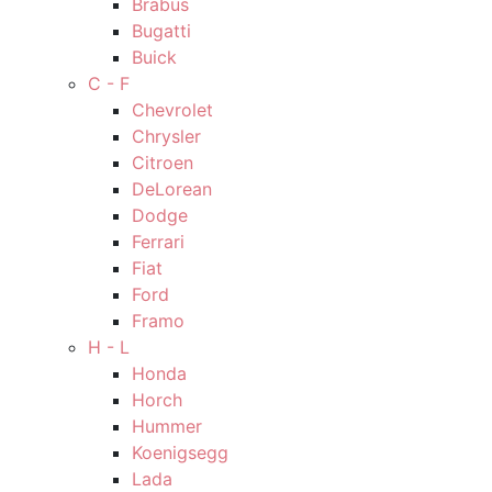
Brabus
Bugatti
Buick
C - F
Chevrolet
Chrysler
Citroen
DeLorean
Dodge
Ferrari
Fiat
Ford
Framo
H - L
Honda
Horch
Hummer
Koenigsegg
Lada