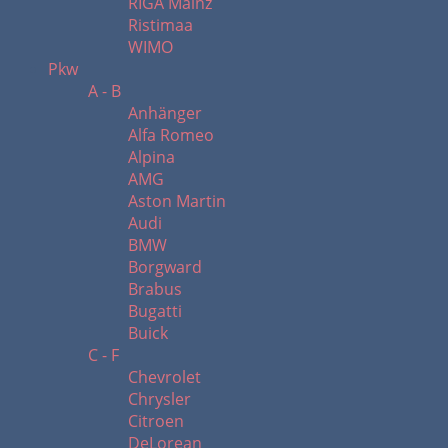
RIGA Mainz
Ristimaa
WIMO
Pkw
A - B
Anhänger
Alfa Romeo
Alpina
AMG
Aston Martin
Audi
BMW
Borgward
Brabus
Bugatti
Buick
C - F
Chevrolet
Chrysler
Citroen
DeLorean