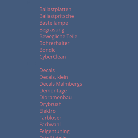
B - C
Ballastplatten
Ballastpritsche
Bastellampe
Begrasung
Bewegliche Teile
Bohrerhalter
Bondic
CyberClean
D - F
Decals
Decals, klein
Decals Malmbergs
Demontage
Dioramenbau
Drybrush
Elektro
Farblöser
Farbwahl
Felgentuning