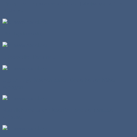
Hinter dem Tor warten allerhand Fabelwesen auf die
Besucher.
Die Eisprinzessin,...
... liebevolle Elfen und...
... gutmütige Drachen lassen Kinderherzen höher
schlagen.
Natürlich sind auch Riesen im Land der Fantasie
zuhause.