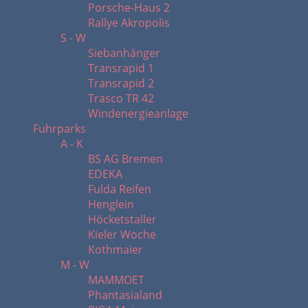
Porsche-Haus 2
Rallye Akropolis
S - W
Siebanhänger
Transrapid 1
Transrapid 2
Trasco TR 42
Windenergieanlage
Fuhrparks
A - K
BS AG Bremen
EDEKA
Fulda Reifen
Henglein
Höcketstaller
Kieler Woche
Kothmaier
M - W
MAMMOET
Phantasialand