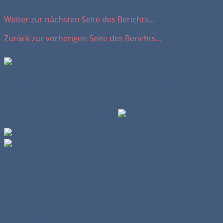
Veröffentlicht am 07.11.2014
Weiter zur nächsten Seite des Berichts...
Zurück zur vorherigen Seite des Berichts...
Selbstverständlich werden in Berlin auch große Filme
produziert. Dafür stehen die Loxxiwood-Studios zur
Verfügung. Sulley und Mike von der Monster AG haben
scheinbar gerade Feierabend.
Oben: Wenn das Studio nicht ausreicht, werden große
Szenen, wie für diesen Arachnophobia-Horrorfilm, auch
mitten in der Stadt gedreht.
Links: Die Bevölkerung zieht allerdings ruhigere
Erholungsorte wie den Elfen- und Märchenpark vor.