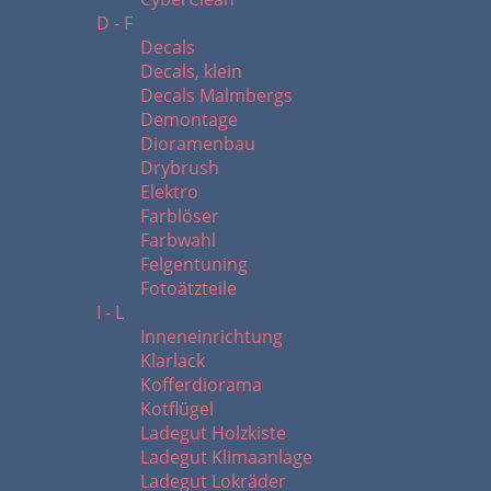
D - F
Decals
Decals, klein
Decals Malmbergs
Demontage
Dioramenbau
Drybrush
Elektro
Farblöser
Farbwahl
Felgentuning
Fotoätzteile
I - L
Inneneinrichtung
Klarlack
Kofferdiorama
Kotflügel
Ladegut Holzkiste
Ladegut Klimaanlage
Ladegut Lokräder