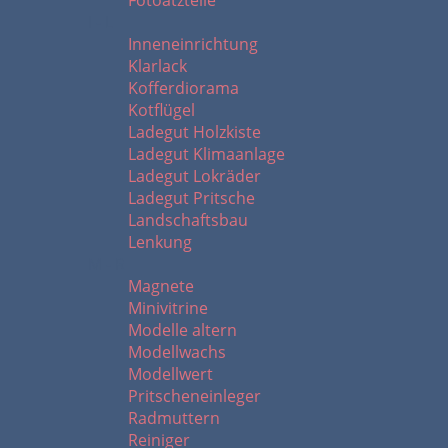
Fotoätzteile
I - L
Inneneinrichtung
Klarlack
Kofferdiorama
Kotflügel
Ladegut Holzkiste
Ladegut Klimaanlage
Ladegut Lokräder
Ladegut Pritsche
Landschaftsbau
Lenkung
M - R
Magnete
Minivitrine
Modelle altern
Modellwachs
Modellwert
Pritscheneinleger
Radmuttern
Reiniger