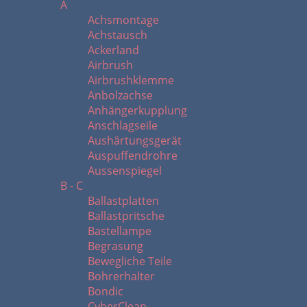
A
Achsmontage
Achstausch
Ackerland
Airbrush
Airbrushklemme
Anbolzachse
Anhängerkupplung
Anschlagseile
Aushärtungsgerät
Auspuffendrohre
Aussenspiegel
B - C
Ballastplatten
Ballastpritsche
Bastellampe
Begrasung
Bewegliche Teile
Bohrerhalter
Bondic
CyberClean