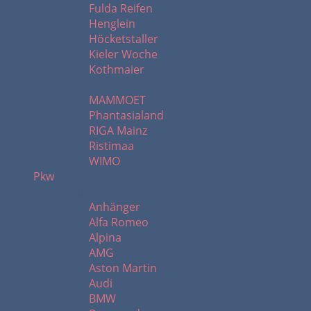
Fulda Reifen
Henglein
Höcketstaller
Kieler Woche
Kothmaier
M - W
MAMMOET
Phantasialand
RIGA Mainz
Ristimaa
WIMO
Pkw
A - B
Anhänger
Alfa Romeo
Alpina
AMG
Aston Martin
Audi
BMW