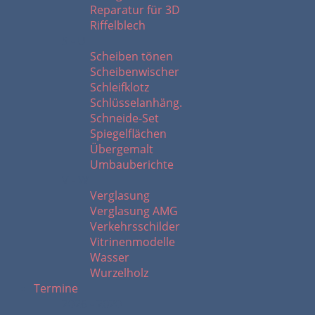
Reparatur für 3D
Riffelblech
S - U
Scheiben tönen
Scheibenwischer
Schleifklotz
Schlüsselanhäng.
Schneide-Set
Spiegelflächen
Übergemalt
Umbauberichte
V - W
Verglasung
Verglasung AMG
Verkehrsschilder
Vitrinenmodelle
Wasser
Wurzelholz
Termine
2026 - 2020