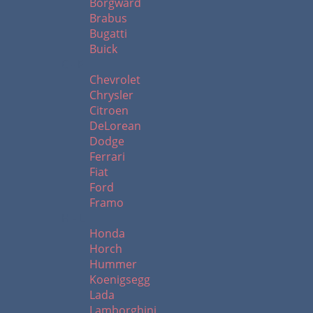
Borgward
Brabus
Bugatti
Buick
C - F
Chevrolet
Chrysler
Citroen
DeLorean
Dodge
Ferrari
Fiat
Ford
Framo
H - L
Honda
Horch
Hummer
Koenigsegg
Lada
Lamborghini