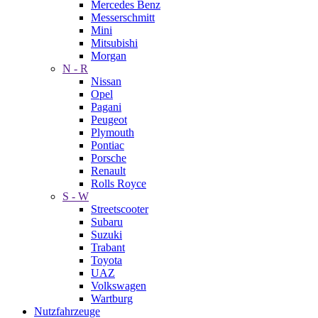
Mercedes Benz
Messerschmitt
Mini
Mitsubishi
Morgan
N - R
Nissan
Opel
Pagani
Peugeot
Plymouth
Pontiac
Porsche
Renault
Rolls Royce
S - W
Streetscooter
Subaru
Suzuki
Trabant
Toyota
UAZ
Volkswagen
Wartburg
Nutzfahrzeuge