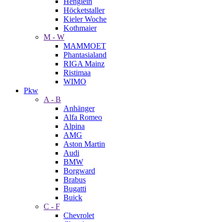
Henglein
Höcketstaller
Kieler Woche
Kothmaier
M - W
MAMMOET
Phantasialand
RIGA Mainz
Ristimaa
WIMO
Pkw
A - B
Anhänger
Alfa Romeo
Alpina
AMG
Aston Martin
Audi
BMW
Borgward
Brabus
Bugatti
Buick
C - F
Chevrolet