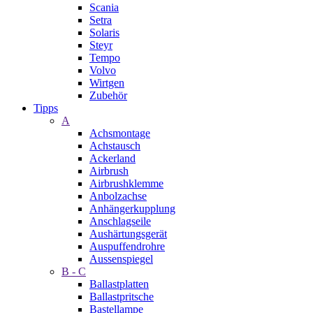
Scania
Setra
Solaris
Steyr
Tempo
Volvo
Wirtgen
Zubehör
Tipps
A
Achsmontage
Achstausch
Ackerland
Airbrush
Airbrushklemme
Anbolzachse
Anhängerkupplung
Anschlagseile
Aushärtungsgerät
Auspuffendrohre
Aussenspiegel
B - C
Ballastplatten
Ballastpritsche
Bastellampe