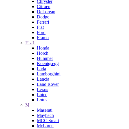
Chrysler
Citroen
DeLorean
Dodge
Ferrari
Fiat
Ford
Framo
H - L
Honda
Horch
Hummer
Koenigsegg
Lada
Lamborghini
Lancia
Land Rover
Lexus
Lotec
Lotus
M
Maserati
Maybach
MCC Smart
McLaren