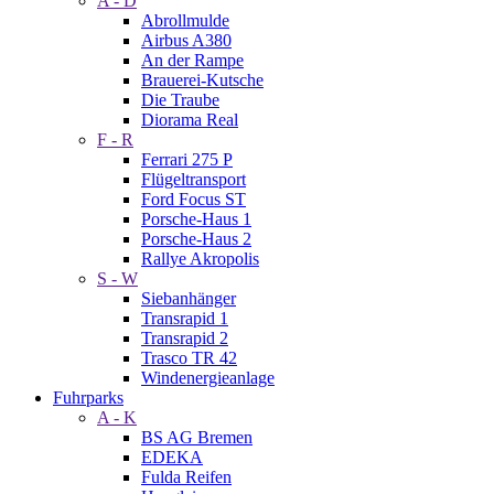
A - D
Abrollmulde
Airbus A380
An der Rampe
Brauerei-Kutsche
Die Traube
Diorama Real
F - R
Ferrari 275 P
Flügeltransport
Ford Focus ST
Porsche-Haus 1
Porsche-Haus 2
Rallye Akropolis
S - W
Siebanhänger
Transrapid 1
Transrapid 2
Trasco TR 42
Windenergieanlage
Fuhrparks
A - K
BS AG Bremen
EDEKA
Fulda Reifen