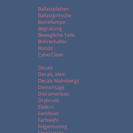
B - C
Ballastplatten
Ballastpritsche
Bastellampe
Begrasung
Bewegliche Teile
Bohrerhalter
Bondic
CyberClean
D - F
Decals
Decals, klein
Decals Malmbergs
Demontage
Dioramenbau
Drybrush
Elektro
Farblöser
Farbwahl
Felgentuning