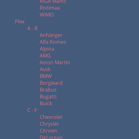
RIGA Mainz
Ristimaa
WIMO
Pkw
A - B
Anhänger
Alfa Romeo
Alpina
AMG
Aston Martin
Audi
BMW
Borgward
Brabus
Bugatti
Buick
C - F
Chevrolet
Chrysler
Citroen
DeLorean