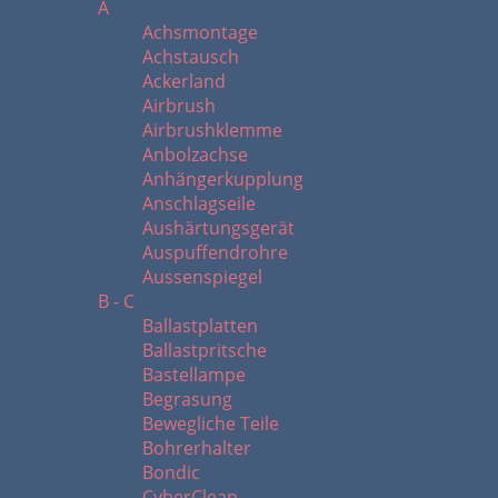
A
Achsmontage
Achstausch
Ackerland
Airbrush
Airbrushklemme
Anbolzachse
Anhängerkupplung
Anschlagseile
Aushärtungsgerät
Auspuffendrohre
Aussenspiegel
B - C
Ballastplatten
Ballastpritsche
Bastellampe
Begrasung
Bewegliche Teile
Bohrerhalter
Bondic
CyberClean