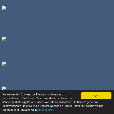
Aus einem Minibildschirm einer Werbeaktion entstand
diese mobile Großdisplay, wie man sie von Autorennen
und anderen großen Veranstaltungen kennt.
Christian Dettmann und Michael Bautor zeigten ihre PS-
Boliden.
Über die Jahre haben sich so schöne Modellserien
entwickelt.
Wir verwenden Cookies, um Inhalte und Anzeigen zu
OK
Auch Michael Bautor widmet sich gern der Marke mit den
personalisieren, Funktionen für soziale Medien anbieten zu
können und die Zugriffe auf unsere Website zu analysieren. Außerdem geben wir
4 Ringen.
Informationen zu Ihrer Nutzung unserer Website an unsere Partner für soziale Medien,
Werbung und Analysen weiter
Erfahre mehr...