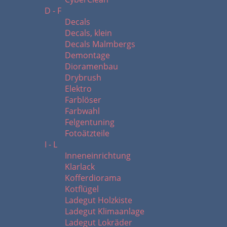
D - F
Decals
Decals, klein
Decals Malmbergs
Demontage
Dioramenbau
Drybrush
Elektro
Farblöser
Farbwahl
Felgentuning
Fotoätzteile
I - L
Inneneinrichtung
Klarlack
Kofferdiorama
Kotflügel
Ladegut Holzkiste
Ladegut Klimaanlage
Ladegut Lokräder