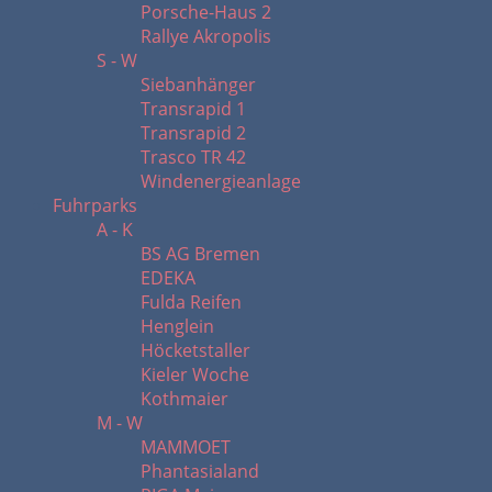
Porsche-Haus 2
Rallye Akropolis
S - W
Siebanhänger
Transrapid 1
Transrapid 2
Trasco TR 42
Windenergieanlage
Fuhrparks
A - K
BS AG Bremen
EDEKA
Fulda Reifen
Henglein
Höcketstaller
Kieler Woche
Kothmaier
M - W
MAMMOET
Phantasialand