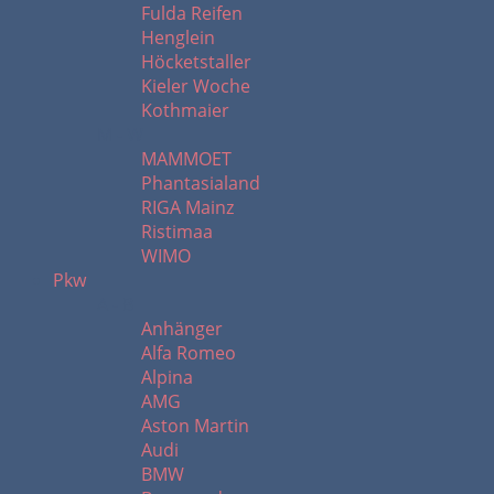
Fulda Reifen
Henglein
Höcketstaller
Kieler Woche
Kothmaier
M - W
MAMMOET
Phantasialand
RIGA Mainz
Ristimaa
WIMO
Pkw
A - B
Anhänger
Alfa Romeo
Alpina
AMG
Aston Martin
Audi
BMW