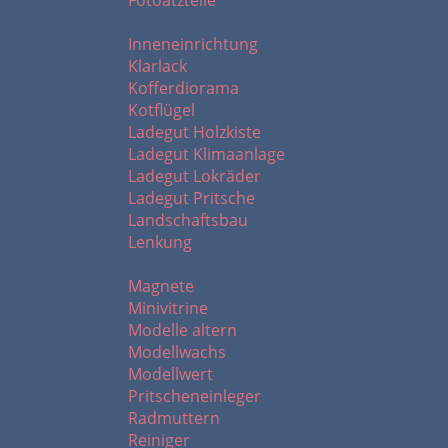
Fotoätzteile
I - L
Inneneinrichtung
Klarlack
Kofferdiorama
Kotflügel
Ladegut Holzkiste
Ladegut Klimaanlage
Ladegut Lokräder
Ladegut Pritsche
Landschaftsbau
Lenkung
M - R
Magnete
Minivitrine
Modelle altern
Modellwachs
Modellwert
Pritscheneinleger
Radmuttern
Reiniger