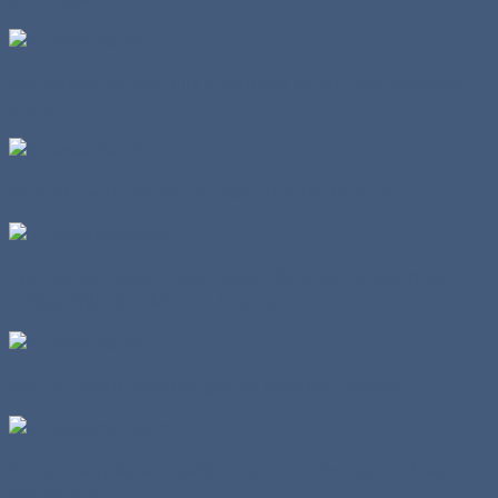
Die Sammlung von Elia Sternbeck ist auf dem neuesten
Stand.
Viele Showtrucks setzten farbenfrohe Akzente.
Auch kleine Szenen, wie dieser Oldtimertransport von
Tobias Wilhelmi, können begeistern.
Für die Glomb-Modelle gab es reichlich Gebote!
Audis in attraktiver Lackierung entstehen auf Tobias'
Basteltisch.