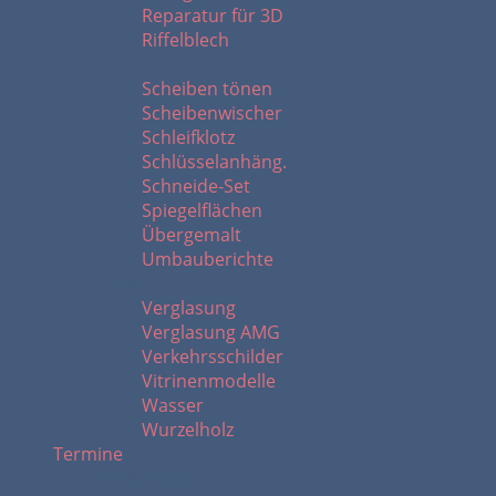
Reparatur für 3D
Riffelblech
S - U
Scheiben tönen
Scheibenwischer
Schleifklotz
Schlüsselanhäng.
Schneide-Set
Spiegelflächen
Übergemalt
Umbauberichte
V - W
Verglasung
Verglasung AMG
Verkehrsschilder
Vitrinenmodelle
Wasser
Wurzelholz
Termine
2026 - 2020