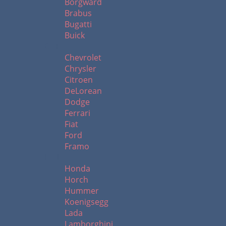
Borgward
Brabus
Bugatti
Buick
C - F
Chevrolet
Chrysler
Citroen
DeLorean
Dodge
Ferrari
Fiat
Ford
Framo
H - L
Honda
Horch
Hummer
Koenigsegg
Lada
Lamborghini