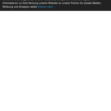
Informationen zu Ihrer Nutzung unserer Website an unsere Partner für soziale Medien,
Werbung und Analysen weiter
Erfahre mehr...
MEINE KONTAKTDATEN:
hadel.net
Bereich: Modellbau
Frank Hadel