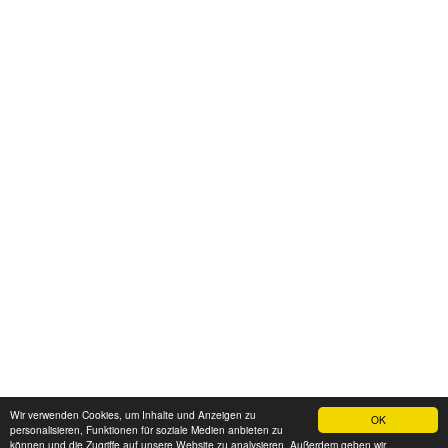
Wir verwenden Cookies, um Inhalte und Anzeigen zu
OK
personalisieren, Funktionen für soziale Medien anbieten zu
können und die Zugriffe auf unsere Website zu analysieren. Außerdem geben wir