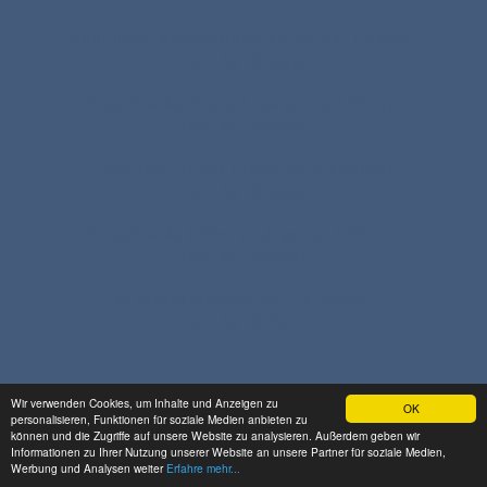
Aluminum Kabelspulen, Länge ca. 140mm,
(Art.-Nr. 87882)
Kesseltanks (braun), Länge ca. 140mm,
(Art.-Nr. 87866)
Lokvorbau unter Plane, ca. 2 x 65mm,
(Art.-Nr. 87860)
Kesseltanks (silber), Länge ca. 140mm,
(Art.-Nr. 87865)
Kupferbrammen, ca. 3 x 50mm,
(Art.-Nr. 87024)
Wir verwenden Cookies, um Inhalte und Anzeigen zu
OK
personalisieren, Funktionen für soziale Medien anbieten zu
können und die Zugriffe auf unsere Website zu analysieren. Außerdem geben wir
Grader, (Art.-Nr. 87862)
Informationen zu Ihrer Nutzung unserer Website an unsere Partner für soziale Medien,
Werbung und Analysen weiter
Erfahre mehr...