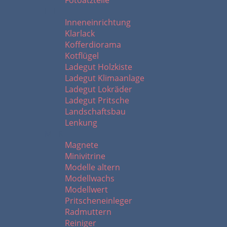
Fotoätzteile
I - L
Inneneinrichtung
Klarlack
Kofferdiorama
Kotflügel
Ladegut Holzkiste
Ladegut Klimaanlage
Ladegut Lokräder
Ladegut Pritsche
Landschaftsbau
Lenkung
M - R
Magnete
Minivitrine
Modelle altern
Modellwachs
Modellwert
Pritscheneinleger
Radmuttern
Reiniger