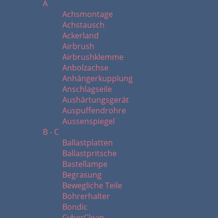
A
Achsmontage
Achstausch
Ackerland
Airbrush
Airbrushklemme
Anbolzachse
Anhängerkupplung
Anschlagseile
Aushärtungsgerät
Auspuffendrohre
Aussenspiegel
B - C
Ballastplatten
Ballastpritsche
Bastellampe
Begrasung
Bewegliche Teile
Bohrerhalter
Bondic
CyberClean