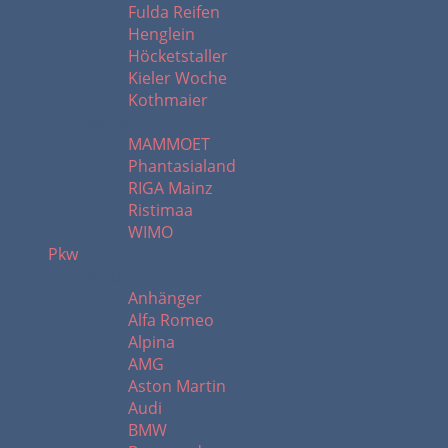
Fulda Reifen
Henglein
Höcketstaller
Kieler Woche
Kothmaier
M - W
MAMMOET
Phantasialand
RIGA Mainz
Ristimaa
WIMO
Pkw
A - B
Anhänger
Alfa Romeo
Alpina
AMG
Aston Martin
Audi
BMW