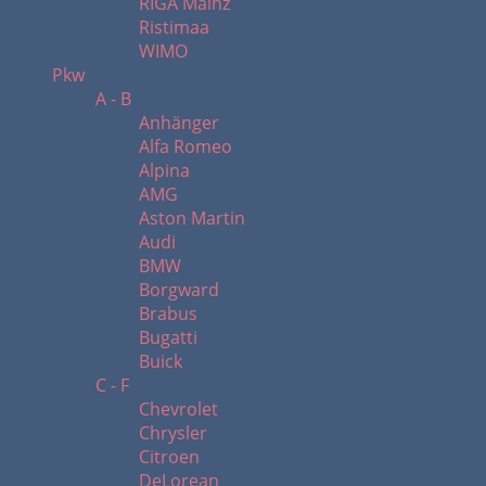
RIGA Mainz
Ristimaa
WIMO
Pkw
A - B
Anhänger
Alfa Romeo
Alpina
AMG
Aston Martin
Audi
BMW
Borgward
Brabus
Bugatti
Buick
C - F
Chevrolet
Chrysler
Citroen
DeLorean