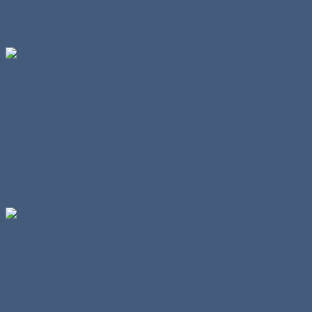
Sockelstück für Großwindkraftanlage "VESTAS", (Art.-Nr.
77112)
Ausschnitt aus dem zwölfteiligen Set mit abgeplanten
Pkw-Klassikern, Exklusivmodell 2006, (Art.-Nr. 80006).
Darin enthalten sind: Auto Union 1000, Borgward Coupé,
Borgward Isabella, Ford Eifel, Mercedes Benz 220T, NSU
1000 TT, Opel Kapitän, Opel Olympia, Opel Record
Caravan, VW 1500 Variant, VW 1600 TL, VW Käfer 1300.
Die Planen werden noch Aufdrucke der jeweiligen
Firmenlogos erhalten.
Von hinten nach vorn:
Verteilerschränke (blau), ca. 2 x 50mm,
(Art-Nr. 87881)