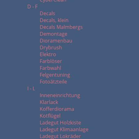
D - F
Decals
Decals, klein
Decals Malmbergs
Demontage
Dioramenbau
Drybrush
Elektro
Farblöser
Farbwahl
Felgentuning
Fotoätzteile
I - L
Inneneinrichtung
Klarlack
Kofferdiorama
Kotflügel
Ladegut Holzkiste
Ladegut Klimaanlage
Ladegut Lokräder