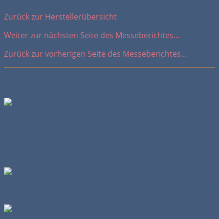
Zurück zur Herstellerübersicht
Weiter zur nächsten Seite des Messeberichtes...
Zurück zur vorherigen Seite des Messeberichtes...
H e i c o
Der Ladungsspezialist aus Coburg bietet dieses Jahr
allerhand Neuerscheinungen. Selbstverständlich ist auch
für die Schwerlastgemeinschaft einiges dabei:
Hallenlaufkran "DEMAG", (Art.-Nr. 77111)
Übergroße Transportkiste "HEIDELBERG", (Art.-Nr. 77109)