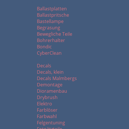
B - C
Ballastplatten
Ballastpritsche
Bastellampe
Begrasung
Bewegliche Teile
Bohrerhalter
Bondic
CyberClean
D - F
Decals
Decals, klein
Decals Malmbergs
Demontage
Dioramenbau
Drybrush
Elektro
Farblöser
Farbwahl
Felgentuning