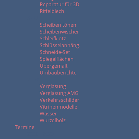
Reparatur für 3D
Riffelblech
S - U
Scheiben tönen
Scheibenwischer
Schleifklotz
Schlüsselanhäng.
Schneide-Set
Spiegelflächen
Übergemalt
Umbauberichte
V - W
Verglasung
Verglasung AMG
Verkehrsschilder
Vitrinenmodelle
Wasser
Wurzelholz
Termine
2026 - 2020