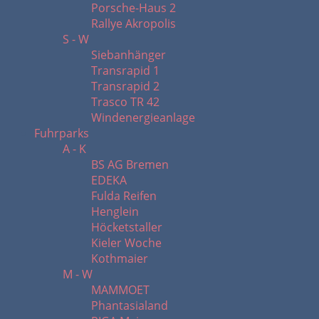
Porsche-Haus 2
Rallye Akropolis
S - W
Siebanhänger
Transrapid 1
Transrapid 2
Trasco TR 42
Windenergieanlage
Fuhrparks
A - K
BS AG Bremen
EDEKA
Fulda Reifen
Henglein
Höcketstaller
Kieler Woche
Kothmaier
M - W
MAMMOET
Phantasialand