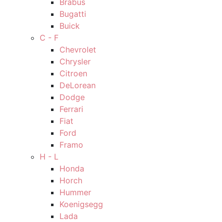
Brabus
Bugatti
Buick
C - F
Chevrolet
Chrysler
Citroen
DeLorean
Dodge
Ferrari
Fiat
Ford
Framo
H - L
Honda
Horch
Hummer
Koenigsegg
Lada