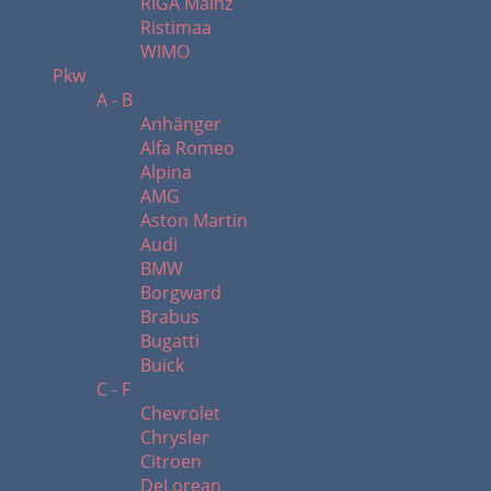
RIGA Mainz
Ristimaa
WIMO
Pkw
A - B
Anhänger
Alfa Romeo
Alpina
AMG
Aston Martin
Audi
BMW
Borgward
Brabus
Bugatti
Buick
C - F
Chevrolet
Chrysler
Citroen
DeLorean