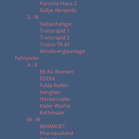
Porsche-Haus 2
Rallye Akropolis
S - W
Siebanhänger
Transrapid 1
Transrapid 2
Trasco TR 42
Windenergieanlage
Fuhrparks
A - K
BS AG Bremen
EDEKA
Fulda Reifen
Henglein
Höcketstaller
Kieler Woche
Kothmaier
M - W
MAMMOET
Phantasialand