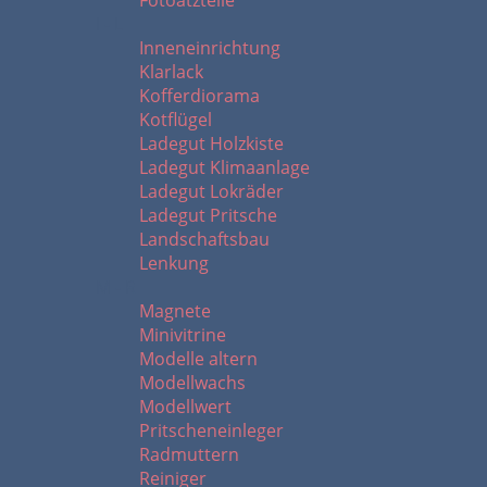
Fotoätzteile
I - L
Inneneinrichtung
Klarlack
Kofferdiorama
Kotflügel
Ladegut Holzkiste
Ladegut Klimaanlage
Ladegut Lokräder
Ladegut Pritsche
Landschaftsbau
Lenkung
M - R
Magnete
Minivitrine
Modelle altern
Modellwachs
Modellwert
Pritscheneinleger
Radmuttern
Reiniger