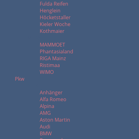
Fulda Reifen
Henglein
Höcketstaller
Kieler Woche
Kothmaier
M - W
MAMMOET
Phantasialand
RIGA Mainz
Ristimaa
WIMO
Pkw
A - B
Anhänger
Alfa Romeo
Alpina
AMG
Aston Martin
Audi
BMW