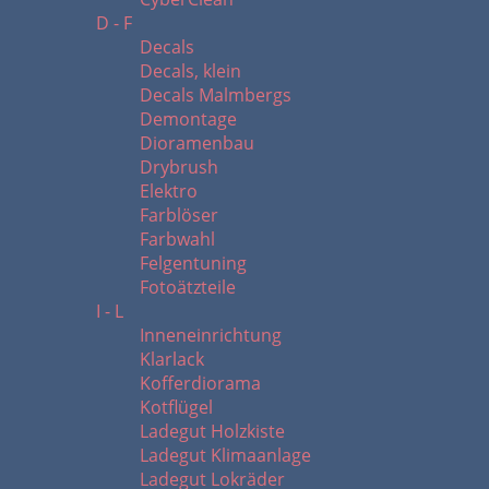
D - F
Decals
Decals, klein
Decals Malmbergs
Demontage
Dioramenbau
Drybrush
Elektro
Farblöser
Farbwahl
Felgentuning
Fotoätzteile
I - L
Inneneinrichtung
Klarlack
Kofferdiorama
Kotflügel
Ladegut Holzkiste
Ladegut Klimaanlage
Ladegut Lokräder