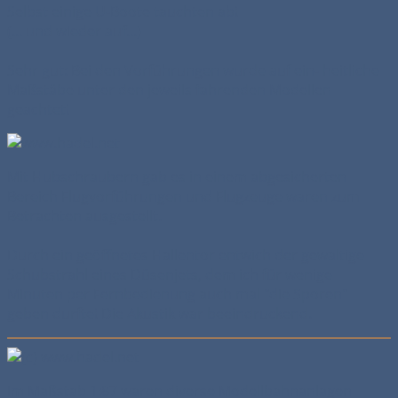
Selbst einige U-Boote tauchten ab!
(... und wieder auf...)
Sehr gut: Bei den Vorführungen wurde auf ein- heitliche
Maßstäbe unter den jeweils fahrenden Modellen
geachtet!
Mit Hubschraubern gab es in einem abgesicherten
Bereich Flugvorführungen und Flugzeuge waren zum
Betrachten ausgestellt.
Durch ein geöffnetes Hallentor entwich der gewaltige
Schubstrahl eines Düsenjets, dem ich für wenige
Minuten per Fernbedienung auch mal "die Sporen"
geben durfte! Die Akustik war beeindruckend.
Im Maßstab 1:87 waren diverse Modellbahnanlagen