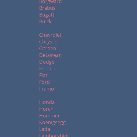
Borgward
Brabus
Bugatti
Buick
C - F
Chevrolet
Chrysler
Citroen
DeLorean
Dodge
Ferrari
Fiat
Ford
Framo
H - L
Honda
Horch
Hummer
Koenigsegg
Lada
Lamborghini