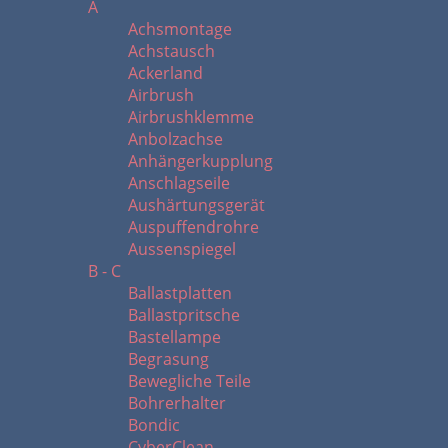
A
Achsmontage
Achstausch
Ackerland
Airbrush
Airbrushklemme
Anbolzachse
Anhängerkupplung
Anschlagseile
Aushärtungsgerät
Auspuffendrohre
Aussenspiegel
B - C
Ballastplatten
Ballastpritsche
Bastellampe
Begrasung
Bewegliche Teile
Bohrerhalter
Bondic
CyberClean