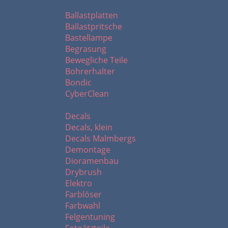
B - C
Ballastplatten
Ballastpritsche
Bastellampe
Begrasung
Bewegliche Teile
Bohrerhalter
Bondic
CyberClean
D - F
Decals
Decals, klein
Decals Malmbergs
Demontage
Dioramenbau
Drybrush
Elektro
Farblöser
Farbwahl
Felgentuning