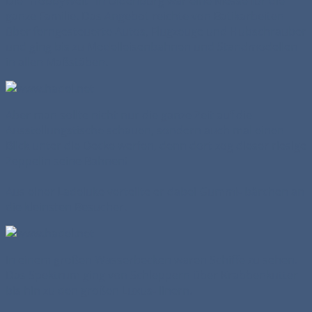
Die "HobbyWelt" in Oldenburg war eine Messe für die
ganze Familie. Das Angebot reichte von Batikarbeiten
über ferngesteuerte Autos, Flugzeuge und Hubschrauber
und ging bis zu Modelleisenbahnen und Standmodellen
in allen Maßstäben.
Aber man sollte nicht nur die ganze Zeit auf die
Ausstellungstische schauen, sondern auch mal einen
Blick unter die Decke werfen, denn dort zog dieser riesige
Zeppelin seine Bahnen!
Aus einer Ladeluke verteilte er dabei Gummi- bärchen an
die kleinsten Besucher.
In einem großen Wasserbecken waren Schiffe zu sehen.
Das Spektrum ging von Schleppern über Krabbenkutter
bis hin zu den großen Luxus- linern.