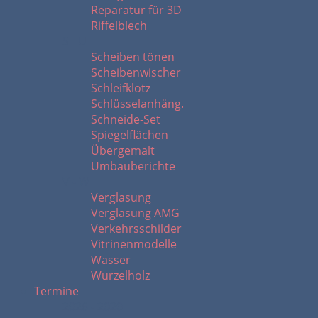
Reparatur für 3D
Riffelblech
S - U
Scheiben tönen
Scheibenwischer
Schleifklotz
Schlüsselanhäng.
Schneide-Set
Spiegelflächen
Übergemalt
Umbauberichte
V - W
Verglasung
Verglasung AMG
Verkehrsschilder
Vitrinenmodelle
Wasser
Wurzelholz
Termine
2026 - 2020