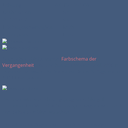
Leistung:
475 PS / 350 KW
Drehmoment:
- - - Nm
0 - 100 km/h:
- - - sec.
Höchstgeschwindigkeit:
- - - km/h
Grundpreis:
- - - Euro
Auch Schuco bleibt seinem
Farbschema der
Vergangenheit
treu und hält das Messemodell 2006 in
dezentem schwarz. Der Sockel verrät die Auflage von nur
1.111 Exemplaren.
Die Front wird vom chromgeprägten Kühlergrill
dominiert. Die Motorhaube des Sportwagens wurde mit
dem Schuco-Emblem versehen.
Die Seiten des Wagens wurden nicht für etwaige