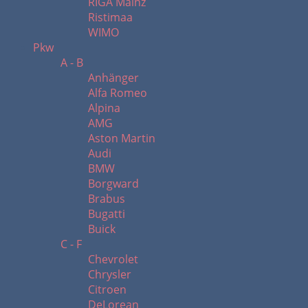
RIGA Mainz
Ristimaa
WIMO
Pkw
A - B
Anhänger
Alfa Romeo
Alpina
AMG
Aston Martin
Audi
BMW
Borgward
Brabus
Bugatti
Buick
C - F
Chevrolet
Chrysler
Citroen
DeLorean