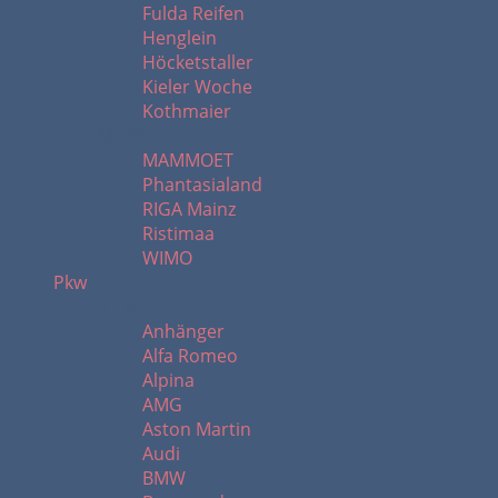
Fulda Reifen
Henglein
Höcketstaller
Kieler Woche
Kothmaier
M - W
MAMMOET
Phantasialand
RIGA Mainz
Ristimaa
WIMO
Pkw
A - B
Anhänger
Alfa Romeo
Alpina
AMG
Aston Martin
Audi
BMW