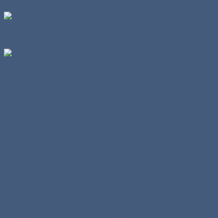
Das Modell
Das Original
Modell-Daten
Hersteller:
Schuco
Artikel-Nr.:
- - -
Herstell.-Jahr:
2006
Bemerkung:
Sondermodell der
Int. Spielwarenmesse
in Nürnberg 2006
Original-Daten
Motor:
4,0 Ltr., V8 Zyl., 90°