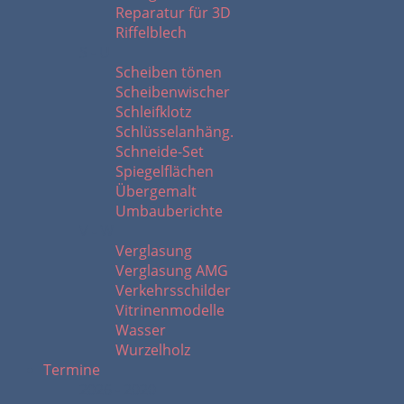
Reparatur für 3D
Riffelblech
S - U
Scheiben tönen
Scheibenwischer
Schleifklotz
Schlüsselanhäng.
Schneide-Set
Spiegelflächen
Übergemalt
Umbauberichte
V - W
Verglasung
Verglasung AMG
Verkehrsschilder
Vitrinenmodelle
Wasser
Wurzelholz
Termine
2026 - 2020