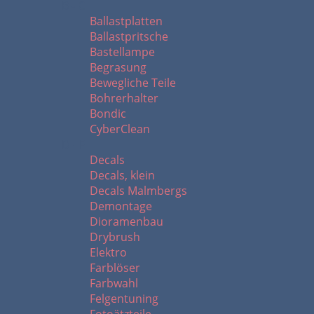
B - C
Ballastplatten
Ballastpritsche
Bastellampe
Begrasung
Bewegliche Teile
Bohrerhalter
Bondic
CyberClean
D - F
Decals
Decals, klein
Decals Malmbergs
Demontage
Dioramenbau
Drybrush
Elektro
Farblöser
Farbwahl
Felgentuning