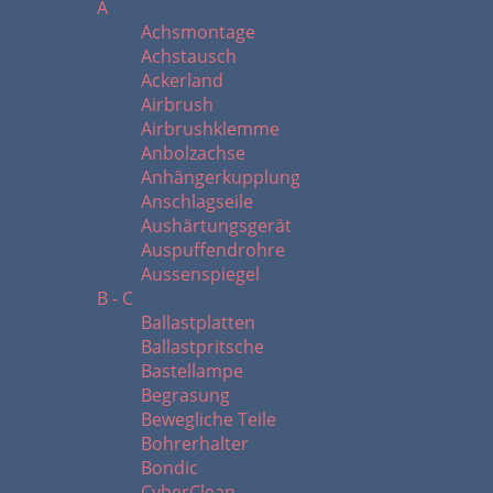
A
Achsmontage
Achstausch
Ackerland
Airbrush
Airbrushklemme
Anbolzachse
Anhängerkupplung
Anschlagseile
Aushärtungsgerät
Auspuffendrohre
Aussenspiegel
B - C
Ballastplatten
Ballastpritsche
Bastellampe
Begrasung
Bewegliche Teile
Bohrerhalter
Bondic
CyberClean