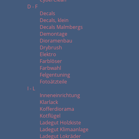
D - F
Decals
Decals, klein
Decals Malmbergs
Demontage
Dioramenbau
Drybrush
Elektro
Farblöser
Farbwahl
Felgentuning
Fotoätzteile
I - L
Inneneinrichtung
Klarlack
Kofferdiorama
Kotflügel
Ladegut Holzkiste
Ladegut Klimaanlage
Ladegut Lokräder