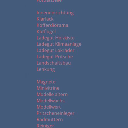
Fotoätzteile
I - L
Inneneinrichtung
Klarlack
Kofferdiorama
Kotflügel
Ladegut Holzkiste
Ladegut Klimaanlage
Ladegut Lokräder
Ladegut Pritsche
Landschaftsbau
Lenkung
M - R
Magnete
Minivitrine
Modelle altern
Modellwachs
Modellwert
Pritscheneinleger
Radmuttern
Reiniger