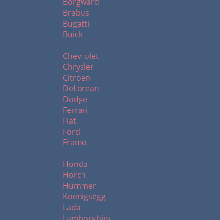
Borgward
Brabus
Bugatti
Buick
C - F
Chevrolet
Chrysler
Citroen
DeLorean
Dodge
Ferrari
Fiat
Ford
Framo
H - L
Honda
Horch
Hummer
Koenigsegg
Lada
Lamborghini