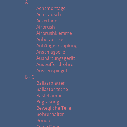
A
Achsmontage
Achstausch
Ackerland
Airbrush
Airbrushklemme
Anbolzachse
Anhängerkupplung
Anschlagseile
Aushärtungsgerät
Auspuffendrohre
Aussenspiegel
B - C
Ballastplatten
Ballastpritsche
Bastellampe
Begrasung
Bewegliche Teile
Bohrerhalter
Bondic
CyberClean