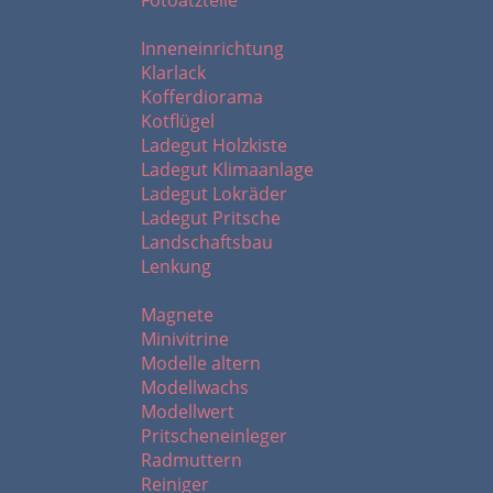
Fotoätzteile
I - L
Inneneinrichtung
Klarlack
Kofferdiorama
Kotflügel
Ladegut Holzkiste
Ladegut Klimaanlage
Ladegut Lokräder
Ladegut Pritsche
Landschaftsbau
Lenkung
M - R
Magnete
Minivitrine
Modelle altern
Modellwachs
Modellwert
Pritscheneinleger
Radmuttern
Reiniger