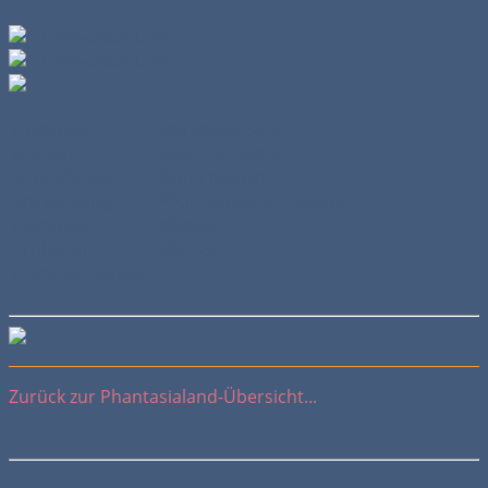
Hersteller:
Mercedes Benz
Modell:
SK94 Tandem-HZ
Grundfarbe:
Blau / Motive
Bedruckung:
Phantasialand / Galaxy
Hersteller:
Albedo
Artikel-Nr.:
200 360
Herstellungsjahr:
- - -
Zurück zur Phantasialand-Übersicht...