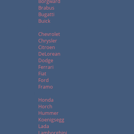
Borgward
Brabus
Bugatti
Buick
C - F
Chevrolet
Chrysler
Citroen
DeLorean
Dodge
Ferrari
Fiat
Ford
Framo
H - L
Honda
Horch
Hummer
Koenigsegg
Lada
Lamborghini