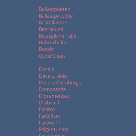
B - C
Ballastplatten
Ballastpritsche
Bastellampe
Begrasung
Bewegliche Teile
Bohrerhalter
Bondic
CyberClean
D - F
Decals
Decals, klein
Decals Malmbergs
Demontage
Dioramenbau
Drybrush
Elektro
Farblöser
Farbwahl
Felgentuning