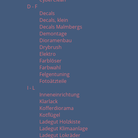
D - F
Decals
Decals, klein
Decals Malmbergs
Demontage
Dioramenbau
Drybrush
Elektro
Farblöser
Farbwahl
Felgentuning
Fotoätzteile
I - L
Inneneinrichtung
Klarlack
Kofferdiorama
Kotflügel
Ladegut Holzkiste
Ladegut Klimaanlage
Ladegut Lokräder