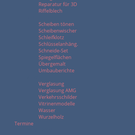
Reparatur für 3D
Riffelblech
S - U
Scheiben tönen
Scheibenwischer
Schleifklotz
Schlüsselanhäng.
Schneide-Set
Spiegelflächen
Übergemalt
Umbauberichte
V - W
Verglasung
Verglasung AMG
Verkehrsschilder
Vitrinenmodelle
Wasser
Wurzelholz
Termine
2026 - 2020