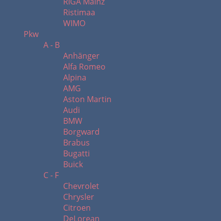
RIGA Mainz
Ristimaa
WIMO
Pkw
A - B
Anhänger
Alfa Romeo
Alpina
AMG
Aston Martin
Audi
BMW
Borgward
Brabus
Bugatti
Buick
C - F
Chevrolet
Chrysler
Citroen
DeLorean