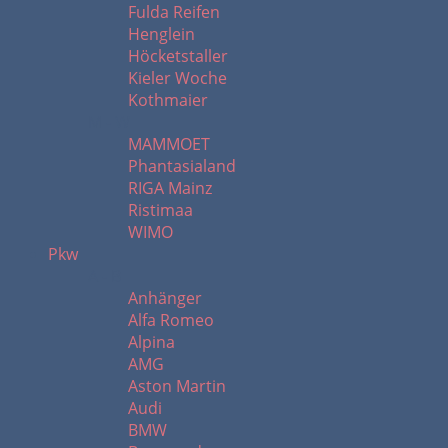
Fulda Reifen
Henglein
Höcketstaller
Kieler Woche
Kothmaier
M - W
MAMMOET
Phantasialand
RIGA Mainz
Ristimaa
WIMO
Pkw
A - B
Anhänger
Alfa Romeo
Alpina
AMG
Aston Martin
Audi
BMW