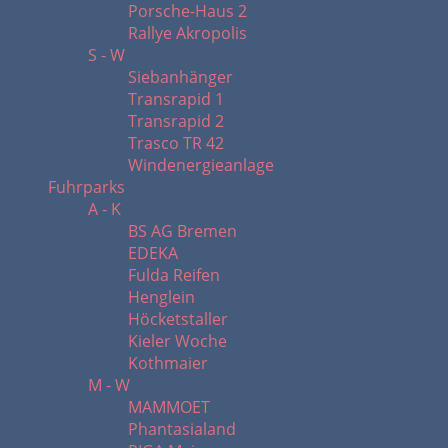
Porsche-Haus 2
Rallye Akropolis
S - W
Siebanhänger
Transrapid 1
Transrapid 2
Trasco TR 42
Windenergieanlage
Fuhrparks
A - K
BS AG Bremen
EDEKA
Fulda Reifen
Henglein
Höcketstaller
Kieler Woche
Kothmaier
M - W
MAMMOET
Phantasialand