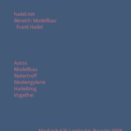
Meine Kontaktdaten:
hadel.net
Bereich: Modellbau
Frank Hadel
Themenbereiche:
Autos
Modellbau
Reitertreff
Mediengalerie
Hadelblog
Vogelfrei
letzte Modellbau-Updates:
05.06.2026
Maybach 62S Landaulet, Baujahr 2008...