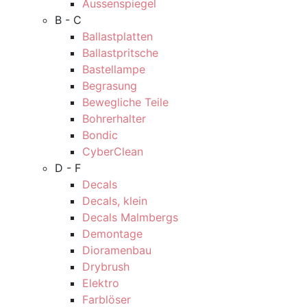
Aussenspiegel
B - C
Ballastplatten
Ballastpritsche
Bastellampe
Begrasung
Bewegliche Teile
Bohrerhalter
Bondic
CyberClean
D - F
Decals
Decals, klein
Decals Malmbergs
Demontage
Dioramenbau
Drybrush
Elektro
Farblöser