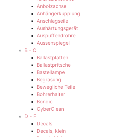
Anbolzachse
Anhängerkupplung
Anschlagseile
Aushärtungsgerät
Auspuffendrohre
Aussenspiegel
B - C
Ballastplatten
Ballastpritsche
Bastellampe
Begrasung
Bewegliche Teile
Bohrerhalter
Bondic
CyberClean
D - F
Decals
Decals, klein