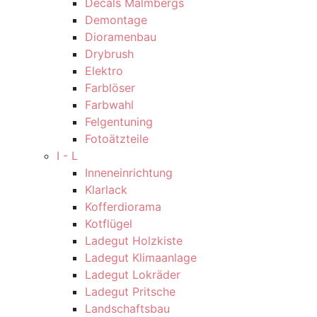
Decals Malmbergs
Demontage
Dioramenbau
Drybrush
Elektro
Farblöser
Farbwahl
Felgentuning
Fotoätzteile
I - L
Inneneinrichtung
Klarlack
Kofferdiorama
Kotflügel
Ladegut Holzkiste
Ladegut Klimaanlage
Ladegut Lokräder
Ladegut Pritsche
Landschaftsbau