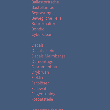
Ballastpritsche
Bastellampe
Begrasung
Bewegliche Teile
Bohrerhalter
Bondic
CyberClean
D - F
Decals
Decals, klein
Decals Malmbergs
Demontage
Dioramenbau
Drybrush
Elektro
Farblöser
Farbwahl
Felgentuning
Fotoätzteile
I - L