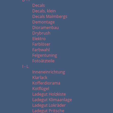
Decals
Decals, klein
Decals Malmbergs
Demontage
Dioramenbau
Drybrush
Elektro
Farblöser
Farbwahl
Felgentuning
Fotoätzteile
I - L
Inneneinrichtung
Klarlack
Kofferdiorama
Kotflügel
Ladegut Holzkiste
Ladegut Klimaanlage
Ladegut Lokräder
Ladegut Pritsche