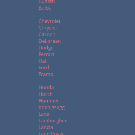
Bugatti
Buick
C - F
Chevrolet
Chrysler
Citroen
DeLorean
Dodge
Ferrari
Fiat
Ford
Framo
H - L
Honda
Horch
Hummer
Koenigsegg
Lada
Lamborghini
Lancia
Land Rover