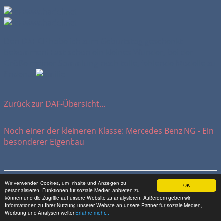
Den DAF CF habe ich zum Geburtstag geschenkt
bekommen! Fast schon ein kleines Wunder, bei der
Größe meiner Sammlung noch tolle, fehlende Modelle zu
finden...
Zurück zur DAF-Übersicht...
Noch einer der kleineren Klasse: Mercedes Benz NG - Ein
besonderer Eigenbau
Wir verwenden Cookies, um Inhalte und Anzeigen zu
Meine Kontaktdaten:
OK
personalisieren, Funktionen für soziale Medien anbieten zu
können und die Zugriffe auf unsere Website zu analysieren. Außerdem geben wir
Informationen zu Ihrer Nutzung unserer Website an unsere Partner für soziale Medien,
hadel.net
Werbung und Analysen weiter
Erfahre mehr...
Bereich: Modellbau