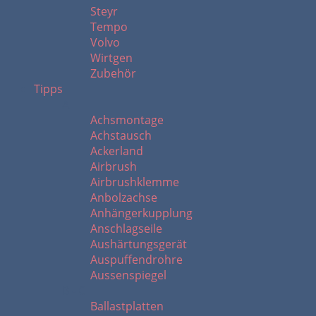
Steyr
Tempo
Volvo
Wirtgen
Zubehör
Tipps
A
Achsmontage
Achstausch
Ackerland
Airbrush
Airbrushklemme
Anbolzachse
Anhängerkupplung
Anschlagseile
Aushärtungsgerät
Auspuffendrohre
Aussenspiegel
B - C
Ballastplatten