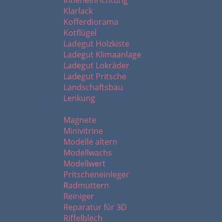
Inneneinrichtung
Klarlack
Kofferdiorama
Kotflügel
Ladegut Holzkiste
Ladegut Klimaanlage
Ladegut Lokräder
Ladegut Pritsche
Landschaftsbau
Lenkung
M - R
Magnete
Minivitrine
Modelle altern
Modellwachs
Modellwert
Pritscheneinleger
Radmuttern
Reiniger
Reparatur für 3D
Riffelblech