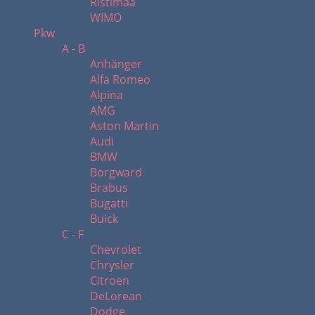
Ristimaa
WIMO
Pkw
A - B
Anhänger
Alfa Romeo
Alpina
AMG
Aston Martin
Audi
BMW
Borgward
Brabus
Bugatti
Buick
C - F
Chevrolet
Chrysler
Citroen
DeLorean
Dodge