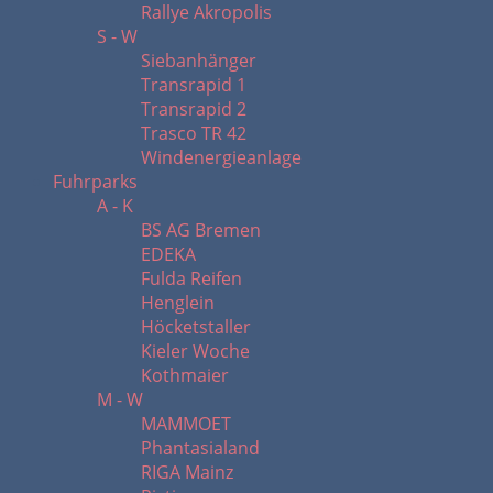
Rallye Akropolis
S - W
Siebanhänger
Transrapid 1
Transrapid 2
Trasco TR 42
Windenergieanlage
Fuhrparks
A - K
BS AG Bremen
EDEKA
Fulda Reifen
Henglein
Höcketstaller
Kieler Woche
Kothmaier
M - W
MAMMOET
Phantasialand
RIGA Mainz