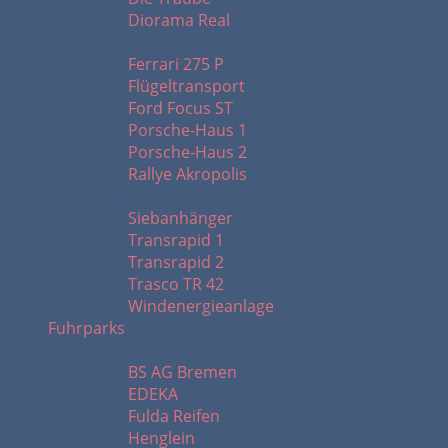
Diorama Real
F - R
Ferrari 275 P
Flügeltransport
Ford Focus ST
Porsche-Haus 1
Porsche-Haus 2
Rallye Akropolis
S - W
Siebanhänger
Transrapid 1
Transrapid 2
Trasco TR 42
Windenergieanlage
Fuhrparks
A - K
BS AG Bremen
EDEKA
Fulda Reifen
Henglein