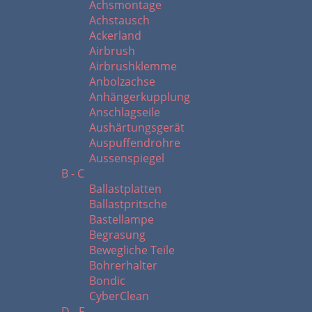
Achsmontage
Achstausch
Ackerland
Airbrush
Airbrushklemme
Anbolzachse
Anhängerkupplung
Anschlagseile
Aushärtungsgerät
Auspuffendrohre
Aussenspiegel
B - C
Ballastplatten
Ballastpritsche
Bastellampe
Begrasung
Bewegliche Teile
Bohrerhalter
Bondic
CyberClean
D - F