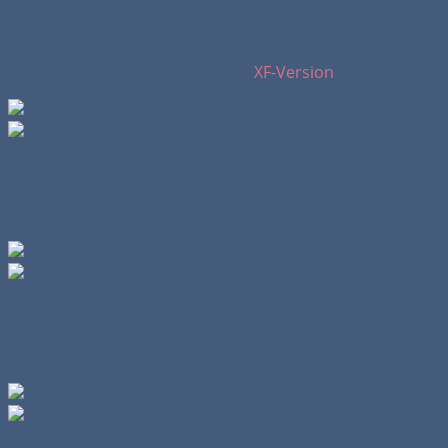
So fährt die Promotion-Variante des DAF CF vor. In weiß
und grau gehalten wirkt der kleinere Bruder etwas
schlichter als die leuchtend rote
XF-Version
.
Durch die runderen Formen und den schmaleren
Dachaufbau wirkt der CF etwas "pummelig", allerdings
auch sehr freundlich.
Unter dem Koffer hängt ein großer Paletten- staukasten,
hinter den Achsen sitzt die neue, geschlossene
Verkleidung.