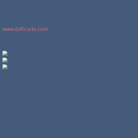
Am Heck des Aufliegers zeigen sich nochmals die drei
Silhouetten der verschiedenen Typen LF, CF und XF.
Das Kleingedruckte ist ein Hinweis auf die Homepage
www.daftrucks.com
.
Leider ist die Heckblende nicht bedruckt.
Die Zugmaschine im Detail:
Die Sitze sind gut konturiert, der Kühlergrill ist ebenfalls
fein gestaltet. Die Aufdrucke DAF und CF sind in der
gewohnt guten Qualität verchromt. Leider läßt sich die
Kabine nicht aufschwenken.
Besonders markant für diese Baureihe ist die
Verbreiterung auf Höhe der Türgriffe.