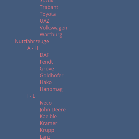
Suzuki
Trabant
Toyota
UAZ
Volkswagen
Wartburg
Nutzfahrzeuge
A - H
DAF
Fendt
Grove
Goldhofer
Hako
Hanomag
I - L
Iveco
John Deere
Kaelble
Kramer
Krupp
Lanz