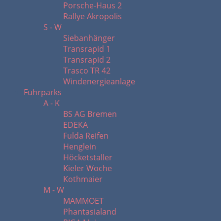
Porsche-Haus 2
Rallye Akropolis
S - W
Siebanhänger
Transrapid 1
Transrapid 2
Trasco TR 42
Windenergieanlage
Fuhrparks
A - K
BS AG Bremen
EDEKA
Fulda Reifen
Henglein
Höcketstaller
Kieler Woche
Kothmaier
M - W
MAMMOET
Phantasialand