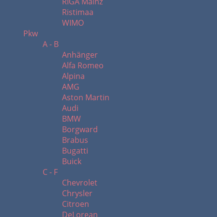
RIGA Mainz
Ristimaa
WIMO
Pkw
A - B
Anhänger
Alfa Romeo
Alpina
AMG
Aston Martin
Audi
BMW
Borgward
Brabus
Bugatti
Buick
C - F
Chevrolet
Chrysler
Citroen
DeLorean