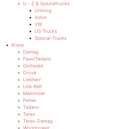
U - Z & Spezialtrucks
Unimog
Volvo
VW
US-Trucks
Spezial-Trucks
Krane
Demag
Faun/Tadano
Gottwald
Grove
Liebherr
Link-Belt
Mammoet
Peiner
Tadano
Terex
Terex-Demag
Worldpower