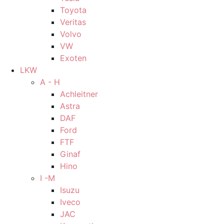
Toyota
Veritas
Volvo
VW
Exoten
LKW
A - H
Achleitner
Astra
DAF
Ford
FTF
Ginaf
Hino
I -M
Isuzu
Iveco
JAC