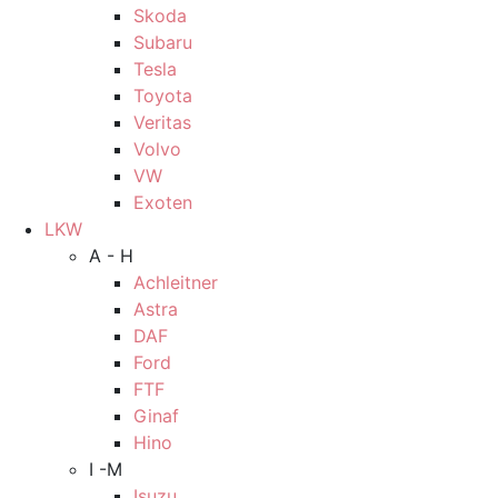
Skoda
Subaru
Tesla
Toyota
Veritas
Volvo
VW
Exoten
LKW
A - H
Achleitner
Astra
DAF
Ford
FTF
Ginaf
Hino
I -M
Isuzu