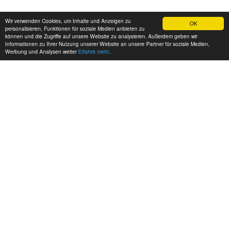
Wir verwenden Cookies, um Inhalte und Anzeigen zu
OK
personalisieren, Funktionen für soziale Medien anbieten zu
können und die Zugriffe auf unsere Website zu analysieren. Außerdem geben wir
Informationen zu Ihrer Nutzung unserer Website an unsere Partner für soziale Medien,
Werbung und Analysen weiter
Erfahre mehr...
MEINE KONTAKTDATEN:
hadel.net
Bereich: Autos