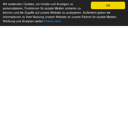
Wir verwenden Cookies, um Inhalte und Anzeigen zu
OK
personalisieren, Funktionen für soziale Medien anbieten zu
können und die Zugriffe auf unsere Website zu analysieren. Außerdem geben wir
Informationen zu Ihrer Nutzung unserer Website an unsere Partner für soziale Medien,
Werbung und Analysen weiter
Erfahre mehr...
MEINE KONTAKTDATEN:
hadel.net
Bereich: Autos
Jens Hadel