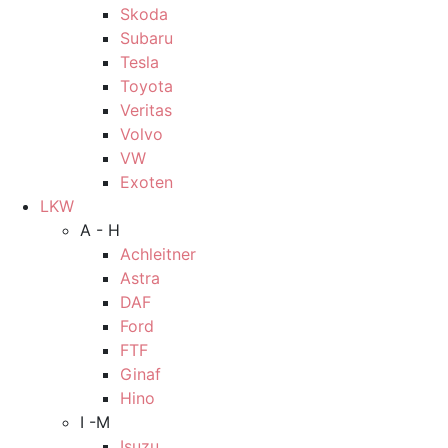
Skoda
Subaru
Tesla
Toyota
Veritas
Volvo
VW
Exoten
LKW
A - H
Achleitner
Astra
DAF
Ford
FTF
Ginaf
Hino
I -M
Isuzu