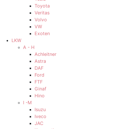
Toyota
Veritas
Volvo
VW
Exoten
LKW
A - H
Achleitner
Astra
DAF
Ford
FTF
Ginaf
Hino
I -M
Isuzu
Iveco
JAC