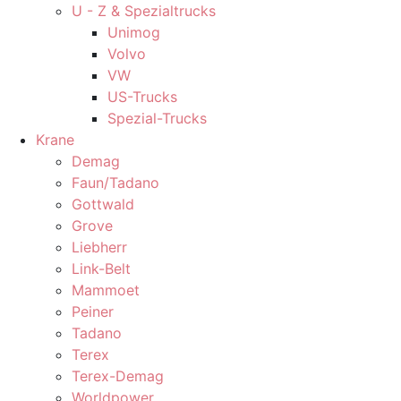
U - Z & Spezialtrucks
Unimog
Volvo
VW
US-Trucks
Spezial-Trucks
Krane
Demag
Faun/Tadano
Gottwald
Grove
Liebherr
Link-Belt
Mammoet
Peiner
Tadano
Terex
Terex-Demag
Worldpower