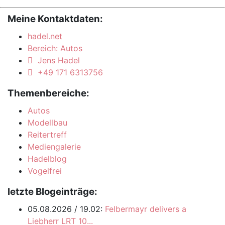
Ende November kam Risi mit einem langen Gespann
aus der Schweiz...
Meine Kontaktdaten:
hadel.net
Bereich: Autos
Jens Hadel
+49 171 6313756
Themenbereiche:
Autos
Modellbau
Reitertreff
Mediengalerie
Hadelblog