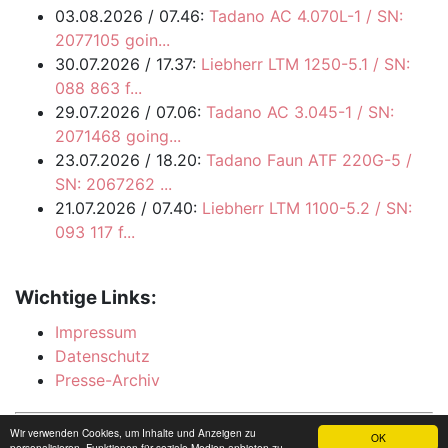
Vogelfrei
letzte Blogeinträge:
05.08.2026 / 19.02:
Felbermayr delivers a
Liebherr LRT 10...
03.08.2026 / 07.46:
Tadano AC 4.070L-1 / SN:
2077105 goin...
30.07.2026 / 17.37:
Liebherr LTM 1250-5.1 / SN:
088 863 f...
29.07.2026 / 07.06:
Tadano AC 3.045-1 / SN:
2071468 going...
23.07.2026 / 18.20:
Tadano Faun ATF 220G-5 /
SN: 2067262 ...
21.07.2026 / 07.40:
Liebherr LTM 1100-5.2 / SN:
093 117 f...
Wichtige Links:
Wir verwenden Cookies, um Inhalte und Anzeigen zu
OK
Impressum
personalisieren, Funktionen für soziale Medien anbieten zu