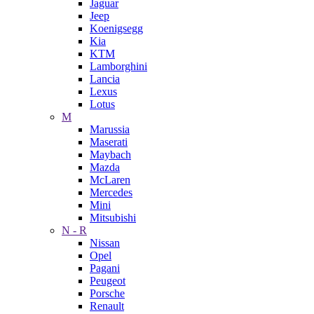
Jaguar
Jeep
Koenigsegg
Kia
KTM
Lamborghini
Lancia
Lexus
Lotus
M
Marussia
Maserati
Maybach
Mazda
McLaren
Mercedes
Mini
Mitsubishi
N - R
Nissan
Opel
Pagani
Peugeot
Porsche
Renault