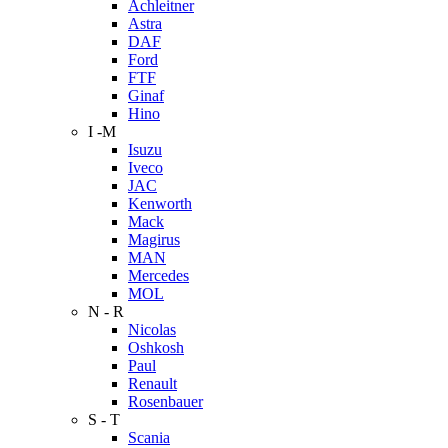
Achleitner
Astra
DAF
Ford
FTF
Ginaf
Hino
I -M
Isuzu
Iveco
JAC
Kenworth
Mack
Magirus
MAN
Mercedes
MOL
N - R
Nicolas
Oshkosh
Paul
Renault
Rosenbauer
S - T
Scania