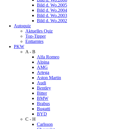
Bild d. Wo.2005
Bild d. Wo.2004
Bild d. Wo.2003
Bild d. Wo.2002
Autoquiz
Aktuelles Quiz
Top-Tipper
Enttarntes
PKW
A - B
Alfa Romeo
Alpina
AMG
Artega
Aston Martin
Audi
Bentley
Bitter
BMW
Brabus
Bugatti
BYD
C - H
Carlsson