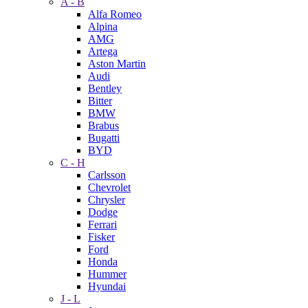
A - B
Alfa Romeo
Alpina
AMG
Artega
Aston Martin
Audi
Bentley
Bitter
BMW
Brabus
Bugatti
BYD
C - H
Carlsson
Chevrolet
Chrysler
Dodge
Ferrari
Fisker
Ford
Honda
Hummer
Hyundai
J - L