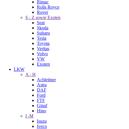
Rimac
Rolls Royce
Rover
S - Z sowie Exoten
Seat
Skoda
Subaru
Tesla
Toyota
Veritas
Volvo
VW
Exoten
LKW
A - H
Achleitner
Astra
DAF
Ford
FTF
Ginaf
Hino
I -M
Isuzu
Iveco