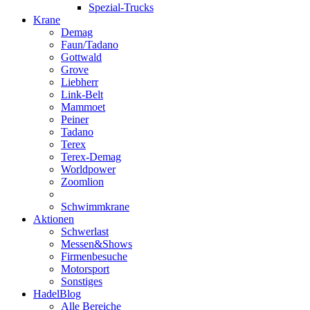
Spezial-Trucks
Krane
Demag
Faun/Tadano
Gottwald
Grove
Liebherr
Link-Belt
Mammoet
Peiner
Tadano
Terex
Terex-Demag
Worldpower
Zoomlion
Schwimmkrane
Aktionen
Schwerlast
Messen&Shows
Firmenbesuche
Motorsport
Sonstiges
HadelBlog
Alle Bereiche