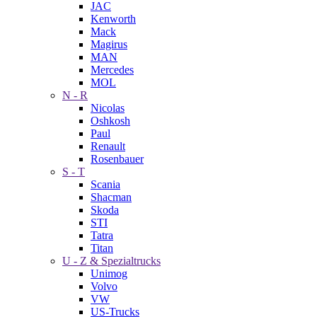
JAC
Kenworth
Mack
Magirus
MAN
Mercedes
MOL
N - R
Nicolas
Oshkosh
Paul
Renault
Rosenbauer
S - T
Scania
Shacman
Skoda
STI
Tatra
Titan
U - Z & Spezialtrucks
Unimog
Volvo
VW
US-Trucks