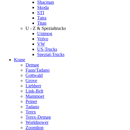
Shacman
Skoda
STI
Tatra
Titan
U - Z & Spezialtrucks
Unimog
Volvo
VW
US-Trucks
Spezial-Trucks
Krane
Demag
Faun/Tadano
Gottwald
Grove
Liebherr
Link-Belt
Mammoet
Peiner
Tadano
Terex
Terex-Demag
Worldpower
Zoomlion