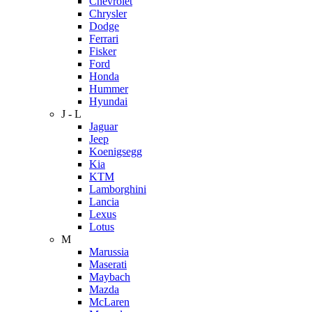
Chevrolet
Chrysler
Dodge
Ferrari
Fisker
Ford
Honda
Hummer
Hyundai
J - L
Jaguar
Jeep
Koenigsegg
Kia
KTM
Lamborghini
Lancia
Lexus
Lotus
M
Marussia
Maserati
Maybach
Mazda
McLaren