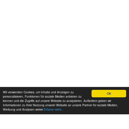
Wir verwenden Cookies, um Inhalte und Anzeigen zu
OK
personalisieren, Funktionen für soziale Medien anbieten zu
können und die Zugriffe auf unsere Website zu analysieren. Außerdem geben wir
Informationen zu Ihrer Nutzung unserer Website an unsere Partner für soziale Medien,
Werbung und Analysen weiter
Erfahre mehr...