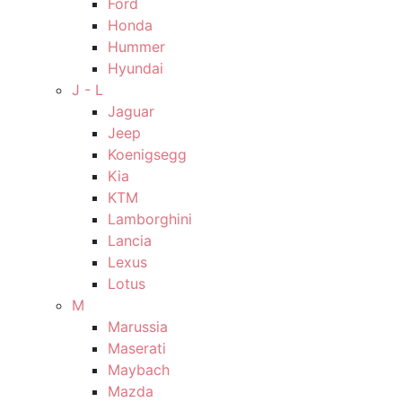
Ford
Honda
Hummer
Hyundai
J - L
Jaguar
Jeep
Koenigsegg
Kia
KTM
Lamborghini
Lancia
Lexus
Lotus
M
Marussia
Maserati
Maybach
Mazda