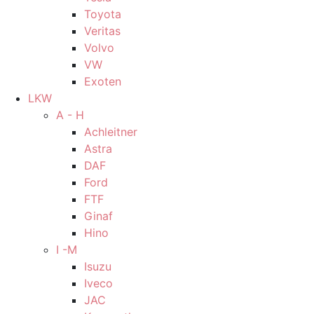
Toyota
Veritas
Volvo
VW
Exoten
LKW
A - H
Achleitner
Astra
DAF
Ford
FTF
Ginaf
Hino
I -M
Isuzu
Iveco
JAC