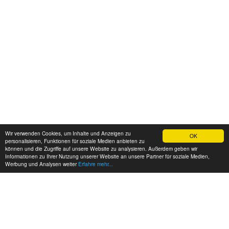
Wir verwenden Cookies, um Inhalte und Anzeigen zu
OK
personalisieren, Funktionen für soziale Medien anbieten zu
können und die Zugriffe auf unsere Website zu analysieren. Außerdem geben wir
Informationen zu Ihrer Nutzung unserer Website an unsere Partner für soziale Medien,
Werbung und Analysen weiter
Erfahre mehr...