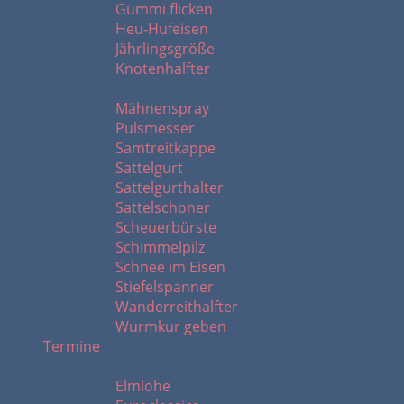
Gummi flicken
Heu-Hufeisen
Jährlingsgröße
Knotenhalfter
M - Z
Mähnenspray
Pulsmesser
Samtreitkappe
Sattelgurt
Sattelgurthalter
Sattelschoner
Scheuerbürste
Schimmelpilz
Schnee im Eisen
Stiefelspanner
Wanderreithalfter
Wurmkur geben
Termine
Turniere
Elmlohe