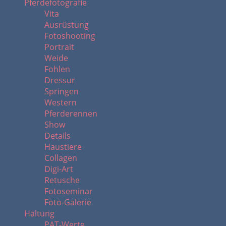
Pferdefotografie
Vita
Ausrüstung
Fotoshooting
Portrait
Weide
Fohlen
Dressur
Springen
Western
Pferderennen
Show
Details
Haustiere
Collagen
Digi-Art
Retusche
Fotoseminar
Foto-Galerie
Haltung
PAT-Werte