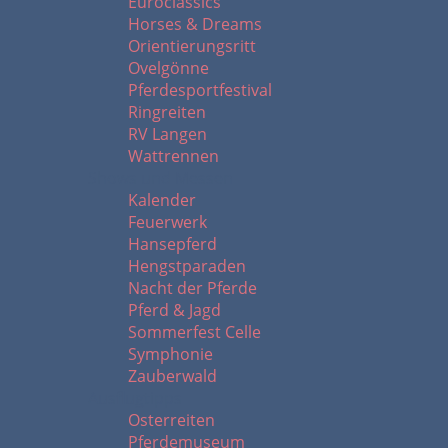
Euroclassics
Horses & Dreams
Orientierungsritt
Ovelgönne
Pferdesportfestival
Ringreiten
RV Langen
Wattrennen
Shows und Messen
Kalender
Feuerwerk
Hansepferd
Hengstparaden
Nacht der Pferde
Pferd & Jagd
Sommerfest Celle
Symphonie
Zauberwald
Ausflugtipps
Osterreiten
Pferdemuseum