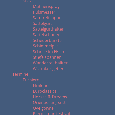
M - Z
Mähnenspray
Pulsmesser
Samtreitkappe
Sattelgurt
Sattelgurthalter
Sattelschoner
Scheuerbürste
Schimmelpilz
Schnee im Eisen
Stiefelspanner
Wanderreithalfter
Wurmkur geben
Termine
Turniere
Elmlohe
Euroclassics
Horses & Dreams
Orientierungsritt
Ovelgönne
Pferdesportfestival