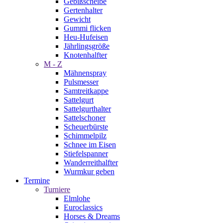
Gebißscheibe
Gertenhalter
Gewicht
Gummi flicken
Heu-Hufeisen
Jährlingsgröße
Knotenhalfter
M - Z
Mähnenspray
Pulsmesser
Samtreitkappe
Sattelgurt
Sattelgurthalter
Sattelschoner
Scheuerbürste
Schimmelpilz
Schnee im Eisen
Stiefelspanner
Wanderreithalfter
Wurmkur geben
Termine
Turniere
Elmlohe
Euroclassics
Horses & Dreams