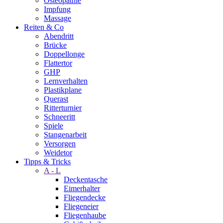
Osteopathie
Impfung
Massage
Reiten & Co
Abendritt
Brücke
Doppellonge
Flattertor
GHP
Lernverhalten
Plastikplane
Querast
Ritterturnier
Schneeritt
Spiele
Stangenarbeit
Versorgen
Weidetor
Tipps & Tricks
A - L
Deckentasche
Eimerhalter
Fliegendecke
Fliegeneier
Fliegenhaube