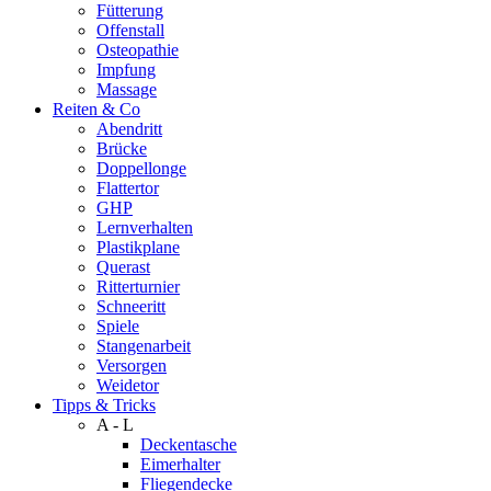
Fütterung
Offenstall
Osteopathie
Impfung
Massage
Reiten & Co
Abendritt
Brücke
Doppellonge
Flattertor
GHP
Lernverhalten
Plastikplane
Querast
Ritterturnier
Schneeritt
Spiele
Stangenarbeit
Versorgen
Weidetor
Tipps & Tricks
A - L
Deckentasche
Eimerhalter
Fliegendecke