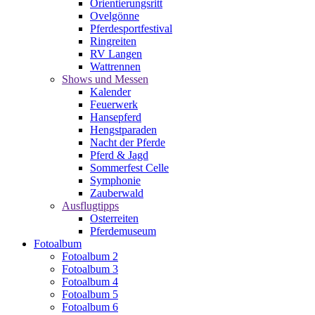
Orientierungsritt
Ovelgönne
Pferdesportfestival
Ringreiten
RV Langen
Wattrennen
Shows und Messen
Kalender
Feuerwerk
Hansepferd
Hengstparaden
Nacht der Pferde
Pferd & Jagd
Sommerfest Celle
Symphonie
Zauberwald
Ausflugtipps
Osterreiten
Pferdemuseum
Fotoalbum
Fotoalbum 2
Fotoalbum 3
Fotoalbum 4
Fotoalbum 5
Fotoalbum 6