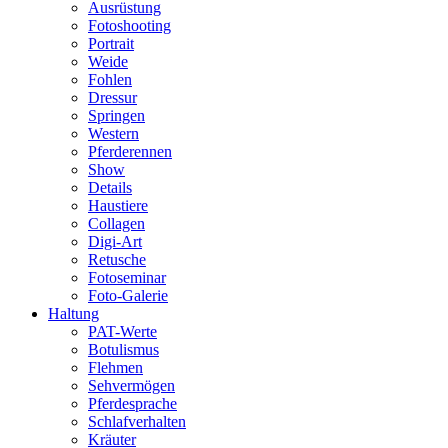
Ausrüstung
Fotoshooting
Portrait
Weide
Fohlen
Dressur
Springen
Western
Pferderennen
Show
Details
Haustiere
Collagen
Digi-Art
Retusche
Fotoseminar
Foto-Galerie
Haltung
PAT-Werte
Botulismus
Flehmen
Sehvermögen
Pferdesprache
Schlafverhalten
Kräuter