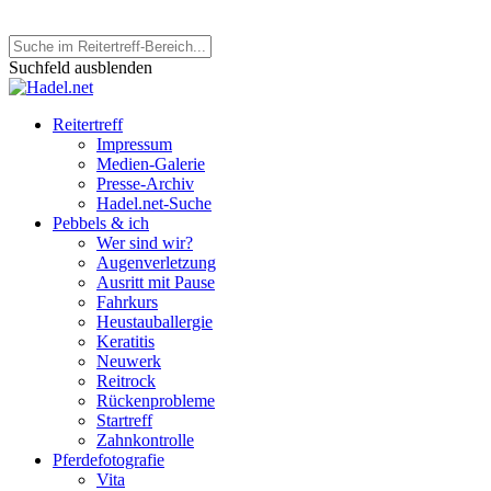
Suchfeld ausblenden
Reitertreff
Impressum
Medien-Galerie
Presse-Archiv
Hadel.net-Suche
Pebbels & ich
Wer sind wir?
Augenverletzung
Ausritt mit Pause
Fahrkurs
Heustauballergie
Keratitis
Neuwerk
Reitrock
Rückenprobleme
Startreff
Zahnkontrolle
Pferdefotografie
Vita