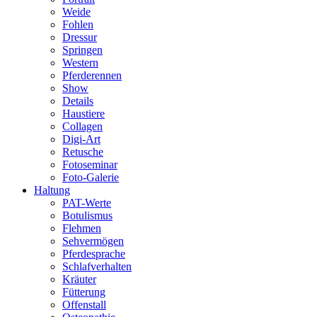
Weide
Fohlen
Dressur
Springen
Western
Pferderennen
Show
Details
Haustiere
Collagen
Digi-Art
Retusche
Fotoseminar
Foto-Galerie
Haltung
PAT-Werte
Botulismus
Flehmen
Sehvermögen
Pferdesprache
Schlafverhalten
Kräuter
Fütterung
Offenstall