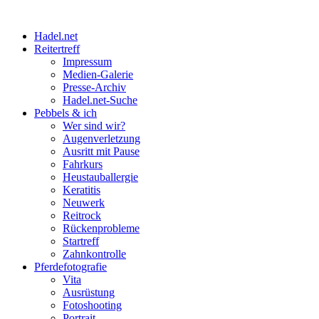
Hadel.net
Reitertreff
Impressum
Medien-Galerie
Presse-Archiv
Hadel.net-Suche
Pebbels & ich
Wer sind wir?
Augenverletzung
Ausritt mit Pause
Fahrkurs
Heustauballergie
Keratitis
Neuwerk
Reitrock
Rückenprobleme
Startreff
Zahnkontrolle
Pferdefotografie
Vita
Ausrüstung
Fotoshooting
Portrait