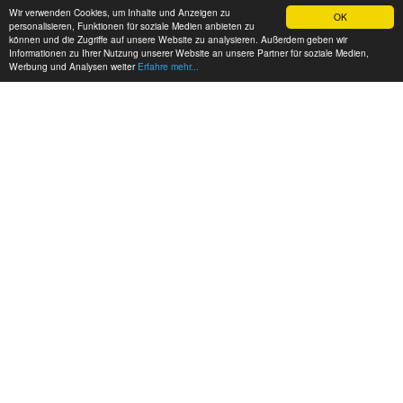
Wir verwenden Cookies, um Inhalte und Anzeigen zu
OK
personalisieren, Funktionen für soziale Medien anbieten zu
können und die Zugriffe auf unsere Website zu analysieren. Außerdem geben wir
Informationen zu Ihrer Nutzung unserer Website an unsere Partner für soziale Medien,
Werbung und Analysen weiter
Erfahre mehr...
MEINE KONTAKTDATEN:
hadel.net
Bereich: Reitertreff
Martina Grabski