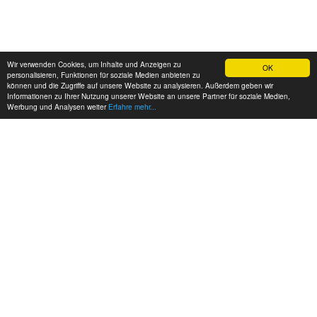
Wir verwenden Cookies, um Inhalte und Anzeigen zu
OK
personalisieren, Funktionen für soziale Medien anbieten zu
können und die Zugriffe auf unsere Website zu analysieren. Außerdem geben wir
Informationen zu Ihrer Nutzung unserer Website an unsere Partner für soziale Medien,
Werbung und Analysen weiter
Erfahre mehr...
MEINE KONTAKTDATEN: