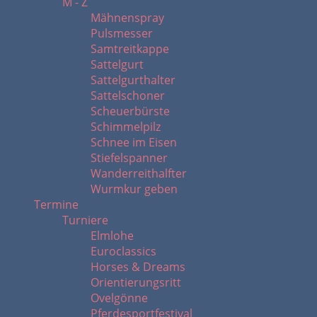
M - Z
Mähnenspray
Pulsmesser
Samtreitkappe
Sattelgurt
Sattelgurthalter
Sattelschoner
Scheuerbürste
Schimmelpilz
Schnee im Eisen
Stiefelspanner
Wanderreithalfter
Wurmkur geben
Termine
Turniere
Elmlohe
Euroclassics
Horses & Dreams
Orientierungsritt
Ovelgönne
Pferdesportfestival