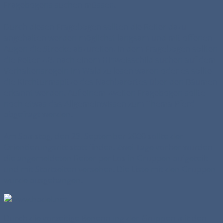
Fragebogens suchen müssen.
Durch diesen Fragebogen sollten die Reiter dazu
angehalten werden möglichst langsam und mit offenen
Augen die Strecke abzureiten. In dem Fragebogen sollten
die Reiter z.B. nach einem Hinweisschild suchen auf dem
Verhaltensregeln im Wald zu lesen waren oder es sollte
die Kirchturmspitze des Nachbarortes über den Bäumen
erkannt werden. Auf einem zweiten Fragebogen sollte
noch etwas das Allgemeinwissen zum Thema Pferd
abgefragt werden.
Am Samstag, den 23. September 2000 sollte der
Orientierungsritt statt finden. Zwei Tage vorher wurden
die angemeldeten Reiter per Los in Gruppen aufgeteilt
und mit Startzeiten versehen. Die Liste mit den Gruppen
wurde ausgehangen.
Durch die vorzeitige Benennung der Gruppen mit den