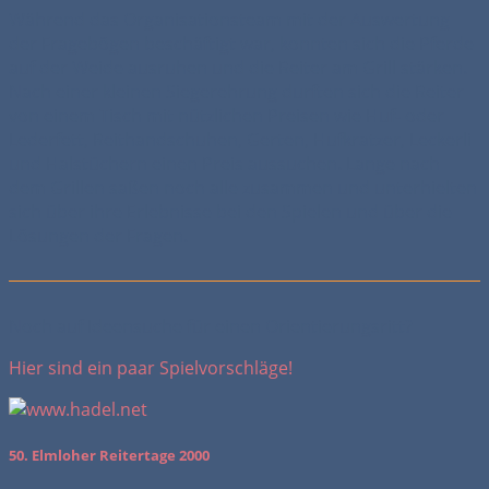
Während das Organisationsteam mit der Auswertung
der Fragebögen beschäftigt war, konnten sich die Pferde
auf der Weide ausruhen und die Reiter am Grill stärken.
Nach einer kleinen Siegerehrung durften sich die Reiter
von einem Tisch mit nützlichen Preisen wie Huf- oder
Lederfett, Reithandschuhen, Gerten, Hufkratzer, Leckerli
und Halstüchern einen Preis aussuchen. Lange nach
dem Grillen saßen noch alle zusammen und unterhielten
sich über ihre Erlebnisse bei den Spielen und über die
Lösungen der Fragen.
Noch auf Ideensuche für einen Orientierungsritt?
Hier sind ein paar Spielvorschläge!
50. Elmloher Reitertage 2000