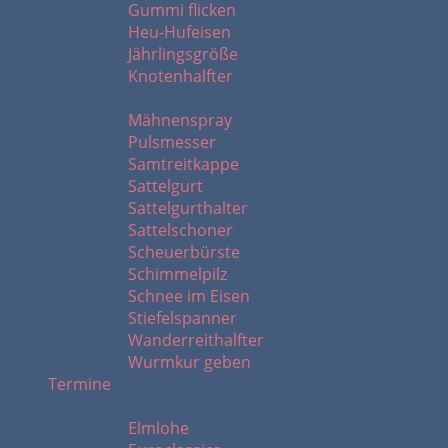
Gummi flicken
Heu-Hufeisen
Jährlingsgröße
Knotenhalfter
M - Z
Mähnenspray
Pulsmesser
Samtreitkappe
Sattelgurt
Sattelgurthalter
Sattelschoner
Scheuerbürste
Schimmelpilz
Schnee im Eisen
Stiefelspanner
Wanderreithalfter
Wurmkur geben
Termine
Turniere
Elmlohe