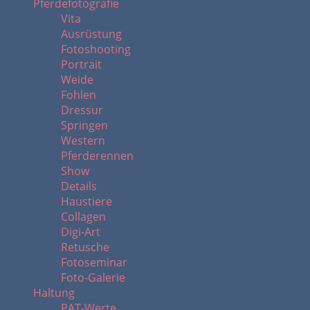
Pferdefotografie
Vita
Ausrüstung
Fotoshooting
Portrait
Weide
Fohlen
Dressur
Springen
Western
Pferderennen
Show
Details
Haustiere
Collagen
Digi-Art
Retusche
Fotoseminar
Foto-Galerie
Haltung
PAT-Werte