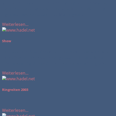
Vom 27.07. bis zum 30.07.2000 fanden zum 50. Mal die
Elmloher Reitertage statt. Der absolute Publikum-High-
Light war, wie jedes Jahr, das Mächtigkeits-...
Weiterlesen...
Show
Diffuses Licht & schöne Kostüme Die Kombination aus
Lichteffekten und Kostümen gepaart mit reiterlichen
Höchstleistungen reizen mich bei der Showfotografie....
Weiterlesen...
Ringreiten 2003
...
Weiterlesen...