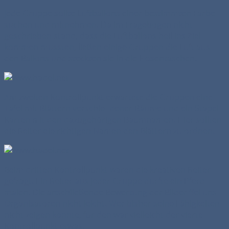
Jede Gruppe sollte Luftballons einer bestimmten Farbe
suchen und mitnehmen. Da im Fragebogen nicht
geschrieben stand, dass die Luftballons heil ins Ziel
kommen mussten, ließen einige Gruppen die Luft aus
den Ballons und steckten sie in die Hosentaschen.
Am zweiten Kontrollpunkt erwartete die Gruppen eine
Tafel mit Blättern verschie- dener Bäume und ein Stapel
Karten mit den dazugehörigen Baumnamen. Hier sollten
die Reiter die richtigen Namen den Blättern zu ordnen.
Beim dritten Kontrollpunkt waren die kreativen Reiter
gefragt. Ein Reiter aus jeder Gruppe durfte ein Pferd
malen. Die anschließende Bewertung der Bilder fiel uns
Organisatoren nicht leicht. Wer bisher seine Fähigkeiten
nicht zeigen konnte, für den war vielleicht der vierte
Kontrollpunkt etwas.