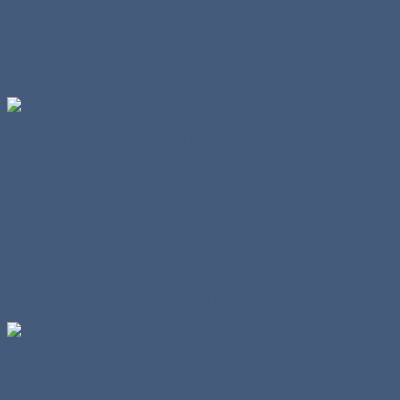
Dort gab es einen abgeänderten Eierlauf. Anstelle der
Eier mussten Kartoffeln mit einem Löffel reitend
transportiert werden.
Wir fanden für dieses Spiel Kartoffeln geeigneter, da sie
nach dem Runterfallen noch für die nächsten Gruppe
verwendbar bleiben. Jeder Gruppe hatte sechs Löffel und
Kartoffeln zur Verfügung, jedoch durfte jeder Reiter nur
einmal reiten. Einzige Ausnahme bildete wie auch beim
Spiel mit dem Besen die Zweiergruppe.
Am fünften und letzten Kontrollpunkt stand am
Wegesrand ein Tisch mit alten Klamotten.
Ein Reiter aus jeder Gruppe wurde ausgesucht, den die
anderen innerhalb von einer Minute soviel