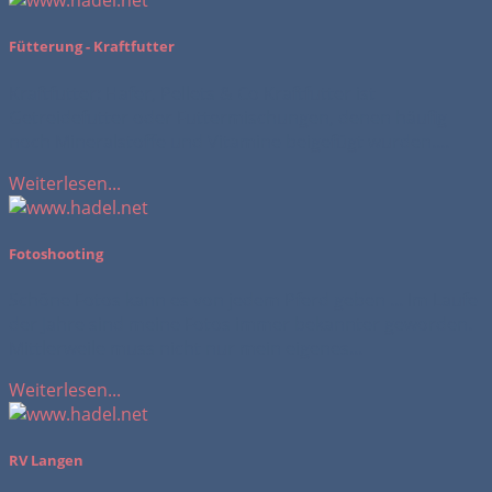
Fütterung - Kraftfutter
Kraftfutter: Hafer, Pellets & Co Kraftfutter ist
Getreidefutter oder Futtermischungen, denen häufig
noch Mineralstoffe und Vitamine beigefügt wurden....
Weiterlesen...
Fotoshooting
Schöne Fotos kann es von jedem Pferd geben ... Im Laufe
der Jahre sind meine Fotos immer bekannter geworden.
Mittlerweile muss nicht nur mein eigenes...
Weiterlesen...
RV Langen