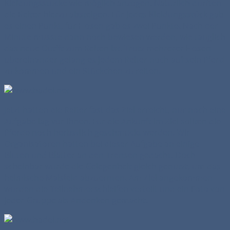
Kleidungsstücke wie möglich anzogen. Natürlich durften
die Reiter hierzu absteigen. Für jedes Kleidungsstück gab
es einen Punkt, für Hosen gab es zwei Punkte. Nach der
Minute musste dann noch bewiesen werden, wie tauglich
das neue Outfit zum Reiten ist. Trotz mehrerer Hosen
übereinander gelang es jedem Reiter noch auf sein Pferd
zu kommen und ein Stückchen zu reiten.
Jetzt hatten die Reiter fast das Ziel erreicht, nur noch eine
Aufgabe lag vor ihnen. Für die Ankunft im Ziel sollten die
Pferde noch herbstlich geschmückt werden. Wir
Organisatoren hatten bei dieser Aufgabe an einige
Blüten und Blätter an den Trensen gedacht. Doch
scheinbar wurde die Gelegenheit gleich genutzt, um das
heimische Maisfeld abzuernten. Am Ziel angekommen
wurden die Teilnehmerschleifen verteilt und ein Foto von
jeder Gruppe als Andenken gemacht.