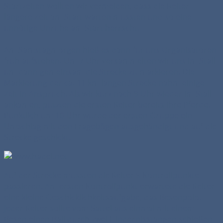
Startzeiten wollten wir vermeiden, dass die Reiter
längere Zeit am Start warten mussten und so eine
unnötige Unruhe am Start herrscht.
Am Samstagmorgen hieß es dann für uns Organisatoren
früh aufstehen. Um 7 Uhr versammelten wir uns im Stall
um dann gemeinsam die Strecke zu markieren. Die
Markierung der ca. 11 km langen Strecke nahm einige
Zeit in Anspruch. Als wir kurz nach 9 Uhr wieder im Stall
ankamen, putzten die ersten Reiter bereits ihre Pferde.
Pünktlich um 10 Uhr wurde der ersten Gruppe ein
Umschlag mit den Fragebögen ausgehändigt und auf die
Strecke geschickt.
Auf der Strecke mussten die Reiter 5 Kontrollpunkte
passieren. Am ersten Kontrollpunkt erwartete die Reiter
eine kleine Geschicklichkeitsaufgabe, das Besenpolo.
Jeder Reiter sollte vom Sattel aus einmal mit einem
Besen einen Ball durch zwei Hindernisstangen schießen