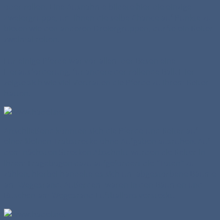
oder rollen. Eine Ausnahme bildete hier die einzige
Zweiergruppe, um ihnen die selbe Chance auf Punkte zu
bieten wie den anderen Dreiergruppen, durfte ein Reiter
zweimal reiten.
Für einige Pferde war vor allem der Besen eine
Herausforderung, für andere der rollende Ball. Hier
zeigte sich wie viel Vertrauen die Pferde zu ihrem Reiter
hatten.
Anschließend konnten sich die Pferde und Reiter auf
einer kleinen Trabstrecke ohne Aufgaben ausruhen. Auf
dem nächsten Strecken Abschnitt wurden die Reiter in
ihrem Fragebogen dazu aufgefordert die "Toten" zu
zählen, hierbei handelte es sich um abgestorbene Bäume
am Wegesrand. Außerdem waren in den Bäumen und
Büschen am Wegesrand Luftballons versteckt.