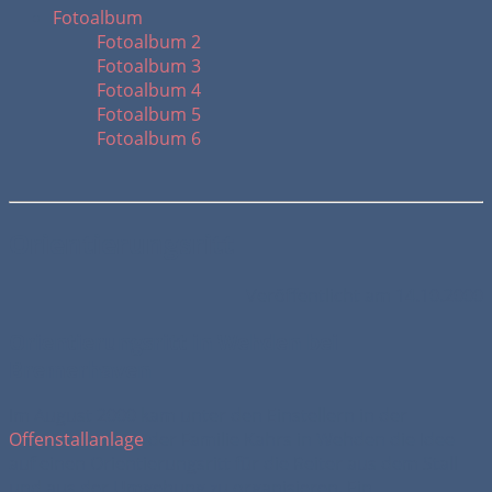
Fotoalbum
Fotoalbum 2
Fotoalbum 3
Fotoalbum 4
Fotoalbum 5
Fotoalbum 6
Orientierungsritt
Veröffentlicht am 14.10.2000
Orientierungsritt in Wehden bei
Bremerhaven
Im August 2000 kam unter den Einstellern in der
Offenstallanlage
der Familie Kahrs in Wehden die Idee
auf einen Orientierungsritt für die Reiter aus dem Stall
und aus der Umgebung zu organisieren. Ein