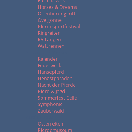
Euroclassics
Horses & Dreams
Orientierungsritt
Ovelgönne
Pferdesportfestival
Ringreiten
RV Langen
Wattrennen
Shows und Messen
Kalender
Feuerwerk
Hansepferd
Hengstparaden
Nacht der Pferde
Pferd & Jagd
Sommerfest Celle
Symphonie
Zauberwald
Ausflugtipps
Osterreiten
Pferdemuseum