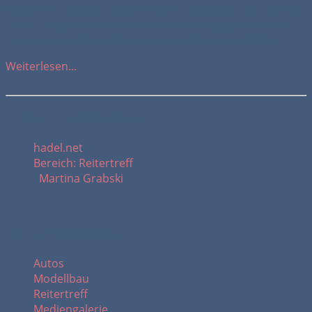
Reitverein Langen - Abzeichenprüfungen 15. August 2009
Der RV Langen organisierte Vorbereitungsseminare für
verschiedene Abzeichen der Deutschen Reiterlichen...
Weiterlesen...
Meine Kontaktdaten:
hadel.net
Bereich: Reitertreff
Martina Grabski
Themenbereiche:
Autos
Modellbau
Reitertreff
Mediengalerie