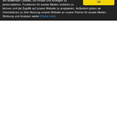
Wir verwenden Cookies, um Inhalte und Anzeigen zu
OK
personalisieren, Funktionen für soziale Medien anbieten zu
können und die Zugriffe auf unsere Website zu analysieren. Außerdem geben wir
Informationen zu Ihrer Nutzung unserer Website an unsere Partner für soziale Medien,
Werbung und Analysen weiter
Erfahre mehr...
MEINE KONTAKTDATEN:
hadel.net
Bereich: Reitertreff
Martina Grabski