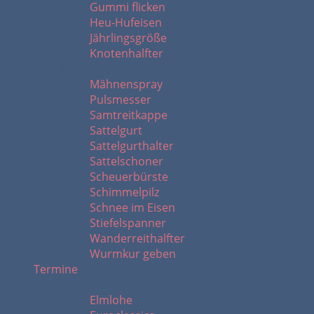
Gummi flicken
Heu-Hufeisen
Jährlingsgröße
Knotenhalfter
M - Z
Mähnenspray
Pulsmesser
Samtreitkappe
Sattelgurt
Sattelgurthalter
Sattelschoner
Scheuerbürste
Schimmelpilz
Schnee im Eisen
Stiefelspanner
Wanderreithalfter
Wurmkur geben
Termine
Turniere
Elmlohe