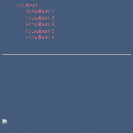
Fotoalbum
Fotoalbum 2
Fotoalbum 3
Fotoalbum 4
Fotoalbum 5
Fotoalbum 6
Jährlingsgröße
Veröffentlicht am 24.01.2002
Wie groß wird ein Jährling?
Die endgültige Widerristhöhe kann man bei jungen
Pferden mit Hilfe des "Zigeunermaßes" ermitteln.
Hierbei werden die Abstände von Ellenbogen bis