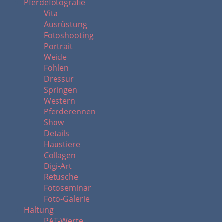
Pferdefotografie
Vita
Ausrüstung
Fotoshooting
Portrait
Weide
Fohlen
Dressur
Springen
Western
Pferderennen
Show
Details
Haustiere
Collagen
Digi-Art
Retusche
Fotoseminar
Foto-Galerie
Haltung
PAT-Werte