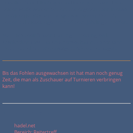
Fesselkopf und Ellenbogen bis Boden gemessen. Diese
beiden Maße werden addiert und ergeben dann in etwa
die Widerristhöhe vom ausge- wachsenen Pferd. Am
besten soll dieses Zigeunermaß beim Jährling zu treffen.
Natürlich beeinflussen Haltung, Fütterung, evtl.
Krankheiten usw. das Knochenwachstum, daher kann
diese Formel nur eine etwaige Größe vorher sagen.
Bis das Fohlen ausgewachsen ist hat man noch genug
Zeit, die man als Zuschauer auf Turnieren verbringen
kann!
Meine Kontaktdaten:
hadel.net
Bereich: Reitertreff