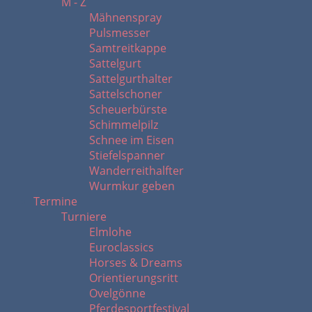
M - Z
Mähnenspray
Pulsmesser
Samtreitkappe
Sattelgurt
Sattelgurthalter
Sattelschoner
Scheuerbürste
Schimmelpilz
Schnee im Eisen
Stiefelspanner
Wanderreithalfter
Wurmkur geben
Termine
Turniere
Elmlohe
Euroclassics
Horses & Dreams
Orientierungsritt
Ovelgönne
Pferdesportfestival