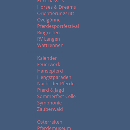
Euroclassics
Horses & Dreams
Orientierungsritt
Ovelgönne
Pferdesportfestival
Ringreiten
RV Langen
Wattrennen
Shows und Messen
Kalender
Feuerwerk
Hansepferd
Hengstparaden
Nacht der Pferde
Pferd & Jagd
Sommerfest Celle
Symphonie
Zauberwald
Ausflugtipps
Osterreiten
Pferdemuseum