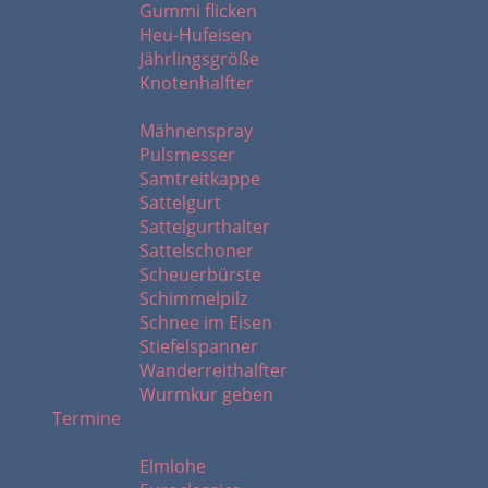
Gummi flicken
Heu-Hufeisen
Jährlingsgröße
Knotenhalfter
M - Z
Mähnenspray
Pulsmesser
Samtreitkappe
Sattelgurt
Sattelgurthalter
Sattelschoner
Scheuerbürste
Schimmelpilz
Schnee im Eisen
Stiefelspanner
Wanderreithalfter
Wurmkur geben
Termine
Turniere
Elmlohe