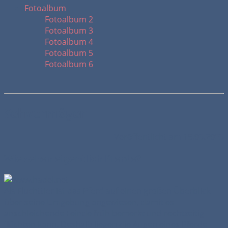
Fotoalbum
Fotoalbum 2
Fotoalbum 3
Fotoalbum 4
Fotoalbum 5
Fotoalbum 6
Sehvermögen
Veröffentlicht am 15.03.2003
Wie sehen eigentlich Pferde?
Als Fluchttier ist das Pferd auf einen großen Überblick
über seine Umgebung angewiesen, damit es
anschleichende Feinde früh bemerkt und rechtzeitig
flüchten kann. Deshalb liegen die Augen eines Pferde