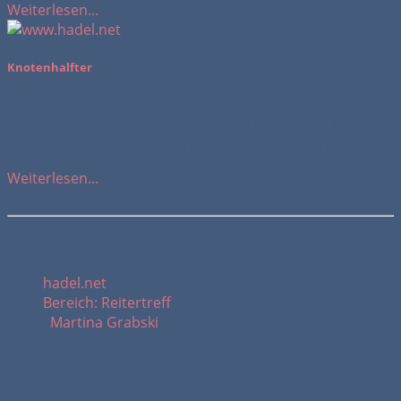
Weiterlesen...
Knotenhalfter
Knotenhalfter mit einfachen Knoten 140 cm vom Anfang
des Seils wird ein einfacher Knoten (1) gemacht. Der
Knoten wird, wie auch die noch kommenden Knoten,...
Weiterlesen...
Meine Kontaktdaten:
hadel.net
Bereich: Reitertreff
Martina Grabski
Themenbereiche: