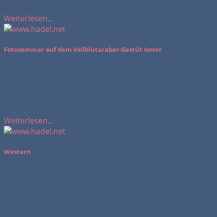
Haflingern und Fjordpferden diese Größe auch...
Weiterlesen...
Fotoseminar auf dem Vollblutaraber-Gestüt Ismer
Araber vor der Kamera Im Oktober 2006 fand ein
Wochenendseminar mit der international bekannten
Fotografin Garbiele Boiselle auf dem Vollblutaraber-
Gestüt...
Weiterlesen...
Western
Cowboys & Cowgirls Die Gegensätze von rasanten
Manövern wie Sliding Stop und der Coolness im
Trailparcours machen das Westernreiten zu einem
interessanten...