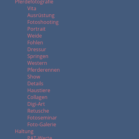
Pferdefotografie
Vita
Ausrüstung
Fotoshooting
Portrait
Weide
Fohlen
Dressur
Springen
Western
Pferderennen
Show
Details
Haustiere
Collagen
Digi-Art
Retusche
Fotoseminar
Foto-Galerie
Haltung
PAT-Werte