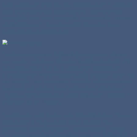
sehr seitlich am Kopf und sind nicht wie beim Menschen
nach vorne gerichtet. Diese seitliche Lage der Augen
ermöglicht dem Pferd eine große Rundumsicht. Nur was
direkt hinter dem Pferd oder dicht vor seiner Nase
passiert kann es nicht sehen.
Durch diesen großen Blickwinkel, dem großen Abstand
der Augen zueinander und einer geringeren Anzahl von
Sehzellen auf der Netzhaut (als beim menschlichem
Auge), kann ein Pferd höchstens halb so scharf sehen wie
ein Mensch. Ein dünnes Band von sehr dicht aneinander
liegenden Sehzellen auf der Netzhaut ermöglicht dem
Pferd jedoch viel schneller Bewegungen am Horizont zu
erkennen als ein Mensch.
Das linke Bild zeigt in etwa den Blickwinkel eines Pferdes,
wobei es im grünen Bereich etwas schärfer und
räumlicher sehen kann als im übrigen gelben Bereich.
Der grüne Bereich ist ebenfalls in etwa der Blickwinkel