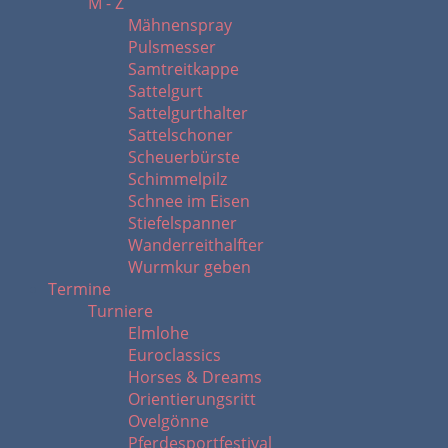
M - Z
Mähnenspray
Pulsmesser
Samtreitkappe
Sattelgurt
Sattelgurthalter
Sattelschoner
Scheuerbürste
Schimmelpilz
Schnee im Eisen
Stiefelspanner
Wanderreithalfter
Wurmkur geben
Termine
Turniere
Elmlohe
Euroclassics
Horses & Dreams
Orientierungsritt
Ovelgönne
Pferdesportfestival