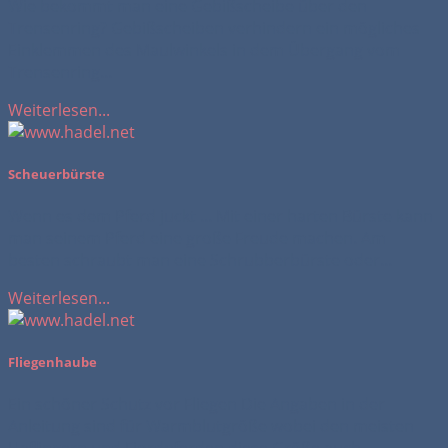
Wie bekommt man eine Gebißscheibe über den
Trensenring? Gebißscheiben verhindern ein mögliches
Einklemmen des Maulwinkels in dem Übergang vom
Trensenring...
Weiterlesen...
Scheuerbürste
Wenn es dem Pferd juckt ... Mit einer harten Bürste kann
man seinem Pferd eine große Freude machen. Am
besten schraubt man eine Schrubberbürste oder...
Weiterlesen...
Fliegenhaube
Ein schöner Schutz vor Fliegen Die Angaben in der
Anleitung sind für Warmblutgröße wobei den meisten