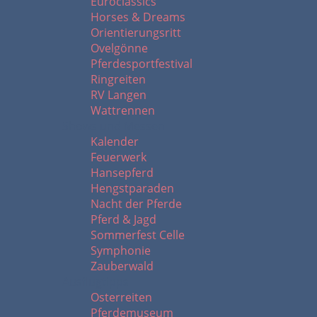
Euroclassics
Horses & Dreams
Orientierungsritt
Ovelgönne
Pferdesportfestival
Ringreiten
RV Langen
Wattrennen
Shows und Messen
Kalender
Feuerwerk
Hansepferd
Hengstparaden
Nacht der Pferde
Pferd & Jagd
Sommerfest Celle
Symphonie
Zauberwald
Ausflugtipps
Osterreiten
Pferdemuseum