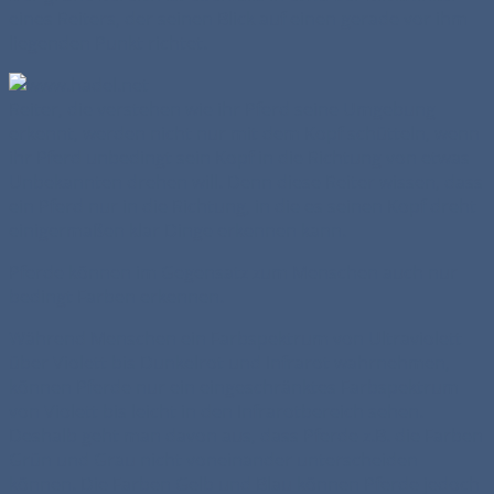
eines Reiters, der seinen Blick auf einen gerade vor ihm
liegenden Punkt richtet.
Reiter, die verstehen wie ihr Pferd seine Umgebung
erkennt, werden nicht nur mit dem Kopf schütteln, wenn
ihr Pferd unbedingt sein Kopf in die Richtung von etwas
Unbekannten drehen will. Denn diese Reiter wissen, dass
ein Pferd nur in die Richtung, in die es seinen Kopf dreht
einigermaßen klar Dinge erkennen kann.
Pferde können im Gegensatz zum Menschen auch nur
bedingt Farben erkennen.
Während Menschen ein Farbspektrum von Ultraviolett
über Violett bis Dunkelrot und Infrarot wahrnehmen,
können Pferde nur ein eingeschränktes Farbspektrum
von Violett bis leicht in den Infrarotbereich sehen.
Deshalb geht man davon aus, dass Pferde z.B. die Farben
Grün und Grau nicht voneinander unterscheiden
können. Die Farben Gelb und Blau können Pferde jedoch