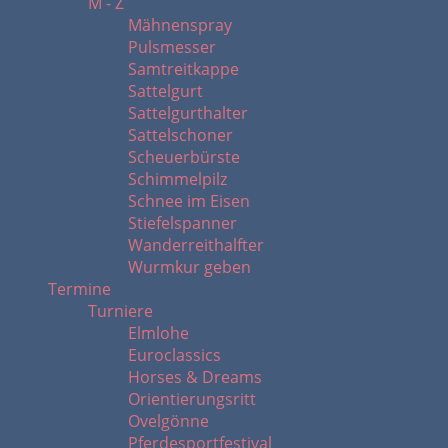
M - Z
Mähnenspray
Pulsmesser
Samtreitkappe
Sattelgurt
Sattelgurthalter
Sattelschoner
Scheuerbürste
Schimmelpilz
Schnee im Eisen
Stiefelspanner
Wanderreithalfter
Wurmkur geben
Termine
Turniere
Elmlohe
Euroclassics
Horses & Dreams
Orientierungsritt
Ovelgönne
Pferdesportfestival