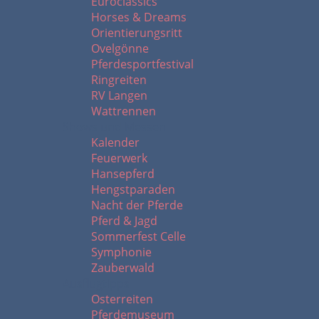
Euroclassics
Horses & Dreams
Orientierungsritt
Ovelgönne
Pferdesportfestival
Ringreiten
RV Langen
Wattrennen
Shows und Messen
Kalender
Feuerwerk
Hansepferd
Hengstparaden
Nacht der Pferde
Pferd & Jagd
Sommerfest Celle
Symphonie
Zauberwald
Ausflugtipps
Osterreiten
Pferdemuseum