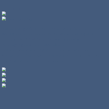
in Bremen
Seit Jahren gehören die Euroclassics in Bremen zu den
wichtigstens pferdesportlichen Veranstaltungen in
Europa. Die BREMEN ARENA war jahrelang
Austragungsstätte für zwei elitäre
Reitsportveranstaltungen: Im Februar fand das
Kampmann Pferdesport Festival statt und im Oktober
traf man sich zu den Euroclassics.