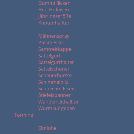
Gummi flicken
Heu-Hufeisen
Jährlingsgröße
Knotenhalfter
M - Z
Mähnenspray
Pulsmesser
Samtreitkappe
Sattelgurt
Sattelgurthalter
Sattelschoner
Scheuerbürste
Schimmelpilz
Schnee im Eisen
Stiefelspanner
Wanderreithalfter
Wurmkur geben
Termine
Turniere
Elmlohe