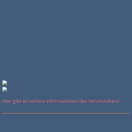
Seit 2008 findet das "Kampmann Pferdesportfestival"
zusammen mit den "Euroclassics" statt. Bedingt durch
Sponsorenwechsel heißt die Veranstaltung künftig
"Euroclassics Pferde-Festival".
Das erste Turnierwochenende gehört dem Breitensport.
Das zweite Wochenende steht im Zeichen des
internationalen Hochleistungssports.
Hier gibt es nähere Informationen des Veranstalters!
Hier geht es weiter zu den Fotos von den