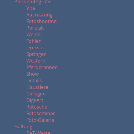
Pferdefotografie
Vita
Ausrüstung
Fotoshooting
Portrait
Weide
Fohlen
Dressur
Springen
Western
Pferderennen
Show
Details
Haustiere
Collagen
Digi-Art
Retusche
Fotoseminar
Foto-Galerie
Haltung
PAT-Werte