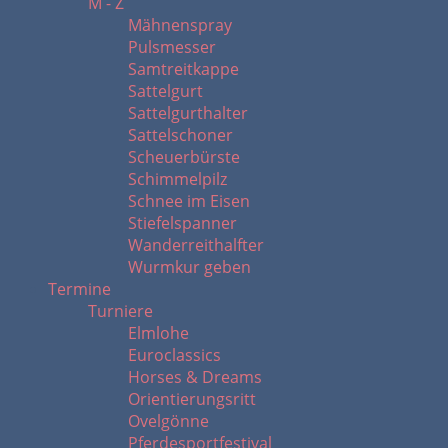
M - Z
Mähnenspray
Pulsmesser
Samtreitkappe
Sattelgurt
Sattelgurthalter
Sattelschoner
Scheuerbürste
Schimmelpilz
Schnee im Eisen
Stiefelspanner
Wanderreithalfter
Wurmkur geben
Termine
Turniere
Elmlohe
Euroclassics
Horses & Dreams
Orientierungsritt
Ovelgönne
Pferdesportfestival