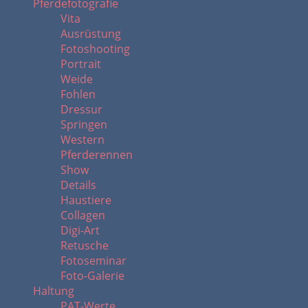
Pferdefotografie
Vita
Ausrüstung
Fotoshooting
Portrait
Weide
Fohlen
Dressur
Springen
Western
Pferderennen
Show
Details
Haustiere
Collagen
Digi-Art
Retusche
Fotoseminar
Foto-Galerie
Haltung
PAT-Werte