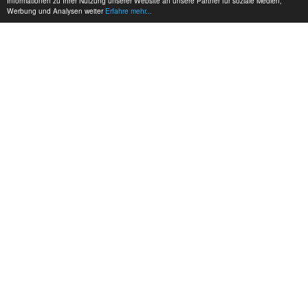
Informationen zu Ihrer Nutzung unserer Website an unsere Partner für soziale Medien,
Werbung und Analysen weiter
Erfahre mehr...
MEINE KONTAKTDATEN:
hadel.net
Bereich: Reitertreff
Martina Grabski
THEMENBEREICHE: