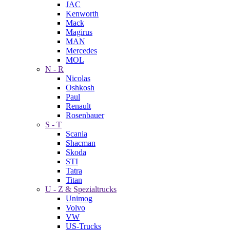
JAC
Kenworth
Mack
Magirus
MAN
Mercedes
MOL
N - R
Nicolas
Oshkosh
Paul
Renault
Rosenbauer
S - T
Scania
Shacman
Skoda
STI
Tatra
Titan
U - Z & Spezialtrucks
Unimog
Volvo
VW
US-Trucks