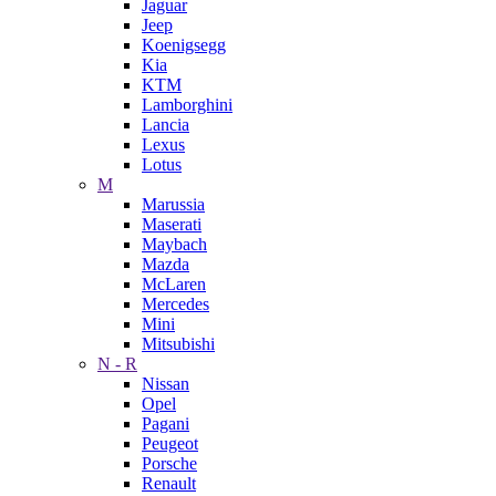
Jaguar
Jeep
Koenigsegg
Kia
KTM
Lamborghini
Lancia
Lexus
Lotus
M
Marussia
Maserati
Maybach
Mazda
McLaren
Mercedes
Mini
Mitsubishi
N - R
Nissan
Opel
Pagani
Peugeot
Porsche
Renault