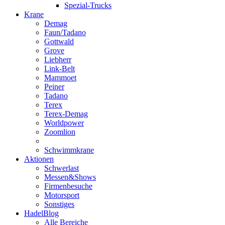
Spezial-Trucks
Krane
Demag
Faun/Tadano
Gottwald
Grove
Liebherr
Link-Belt
Mammoet
Peiner
Tadano
Terex
Terex-Demag
Worldpower
Zoomlion
Schwimmkrane
Aktionen
Schwerlast
Messen&Shows
Firmenbesuche
Motorsport
Sonstiges
HadelBlog
Alle Bereiche