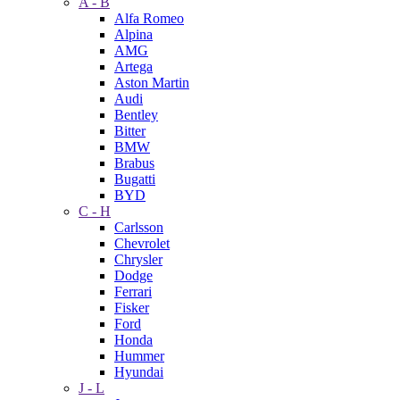
A - B
Alfa Romeo
Alpina
AMG
Artega
Aston Martin
Audi
Bentley
Bitter
BMW
Brabus
Bugatti
BYD
C - H
Carlsson
Chevrolet
Chrysler
Dodge
Ferrari
Fisker
Ford
Honda
Hummer
Hyundai
J - L