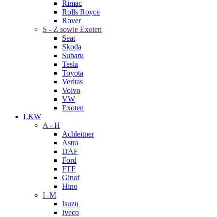
Rimac
Rolls Royce
Rover
S - Z sowie Exoten
Seat
Skoda
Subaru
Tesla
Toyota
Veritas
Volvo
VW
Exoten
LKW
A - H
Achleitner
Astra
DAF
Ford
FTF
Ginaf
Hino
I -M
Isuzu
Iveco