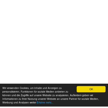
Wir verwenden Cookies, um Inhalte und Anzeigen zu
OK
personalisieren, Funktionen für soziale Medien anbieten zu
können und die Zugriffe auf unsere Website zu analysieren. Außerdem geben wir
Informationen zu Ihrer Nutzung unserer Website an unsere Partner für soziale Medien,
Werbung und Analysen weiter
Erfahre mehr...