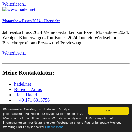
Weiterlesen...
Motorshow Essen 2024 - Übersicht
Jahresabschluss 2024 Meine Gedanken zur Essen Motorshow 2024:
Weniger Kinderwagen-Tourismus: 2024 fand ein Wechsel im
Besucherprofil am Presse- und Previewtag...
Weiterlesen...
Meine Kontaktdaten:
hadel.net
Bereich: Autos
Jens Hadel
+49 171 6313756
Wir verwenden Cookies, um Inhalte und Anzeigen zu
OK
personalisieren, Funktionen für soziale Medien anbieten zu
können und die Zugriffe auf unsere Website zu analysieren. Außerdem geben wir
Themenbereiche:
Informationen zu Ihrer Nutzung unserer Website an unsere Partner für soziale Medien,
Werbung und Analysen weiter
Erfahre mehr...