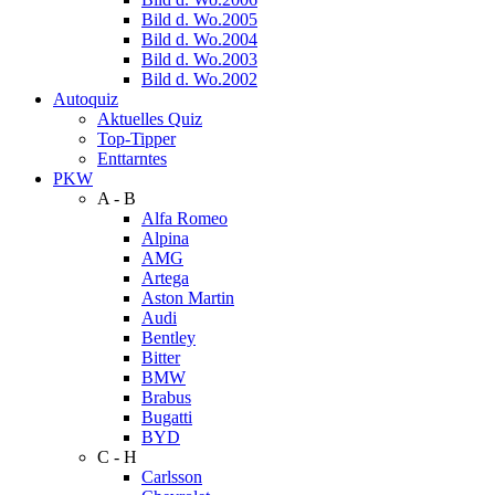
Bild d. Wo.2005
Bild d. Wo.2004
Bild d. Wo.2003
Bild d. Wo.2002
Autoquiz
Aktuelles Quiz
Top-Tipper
Enttarntes
PKW
A - B
Alfa Romeo
Alpina
AMG
Artega
Aston Martin
Audi
Bentley
Bitter
BMW
Brabus
Bugatti
BYD
C - H
Carlsson