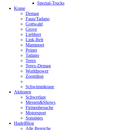
Spezial-Trucks
Krane
Demag
Faun/Tadano
Gottwald
Grove
Liebherr
Link-Belt
Mammoet
Peiner
Tadano
Terex
Terex-Demag
Worldpower
Zoomlion
Schwimmkrane
Aktionen
Schwerlast
Messen&Shows
Firmenbesuche
Motorsport
Sonstiges
HadelBlog
Alle Bereiche