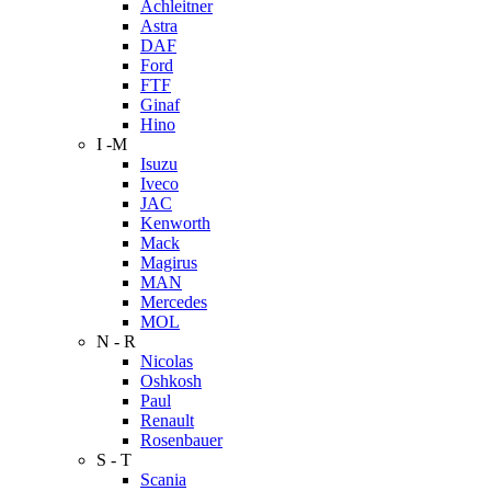
Achleitner
Astra
DAF
Ford
FTF
Ginaf
Hino
I -M
Isuzu
Iveco
JAC
Kenworth
Mack
Magirus
MAN
Mercedes
MOL
N - R
Nicolas
Oshkosh
Paul
Renault
Rosenbauer
S - T
Scania