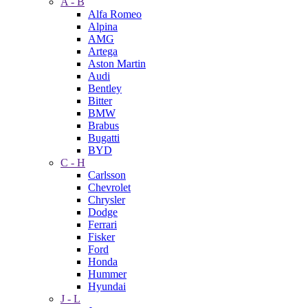
A - B
Alfa Romeo
Alpina
AMG
Artega
Aston Martin
Audi
Bentley
Bitter
BMW
Brabus
Bugatti
BYD
C - H
Carlsson
Chevrolet
Chrysler
Dodge
Ferrari
Fisker
Ford
Honda
Hummer
Hyundai
J - L