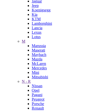
Jaguar
Jeep
Koenigsegg
Kia
KTM
Lamborghini
Lancia
Lexus
Lotus
M
Marussia
Maserati
Maybach
Mazda
McLaren
Mercedes
Mini
Mitsubishi
N - R
Nissan
Opel
Pagani
Peugeot
Porsche
Renault