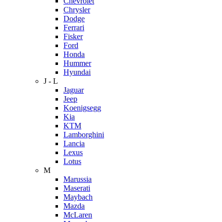
Chevrolet
Chrysler
Dodge
Ferrari
Fisker
Ford
Honda
Hummer
Hyundai
J - L
Jaguar
Jeep
Koenigsegg
Kia
KTM
Lamborghini
Lancia
Lexus
Lotus
M
Marussia
Maserati
Maybach
Mazda
McLaren