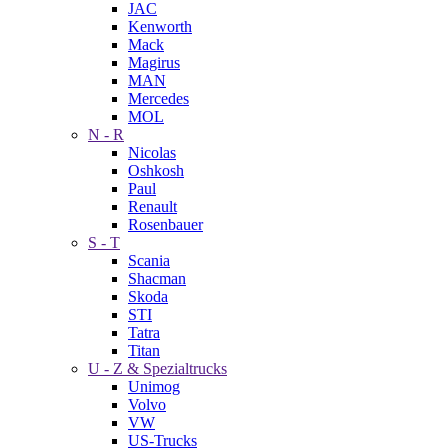
JAC
Kenworth
Mack
Magirus
MAN
Mercedes
MOL
N - R
Nicolas
Oshkosh
Paul
Renault
Rosenbauer
S - T
Scania
Shacman
Skoda
STI
Tatra
Titan
U - Z & Spezialtrucks
Unimog
Volvo
VW
US-Trucks