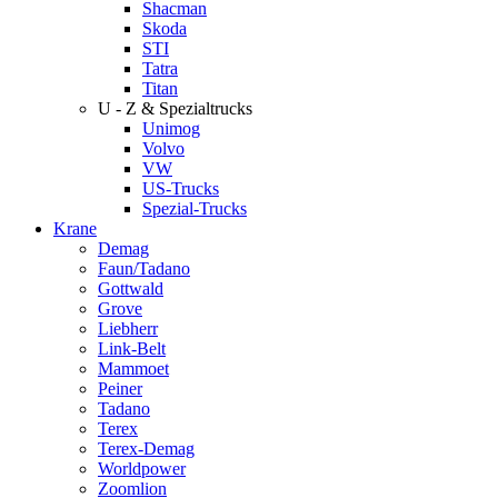
Shacman
Skoda
STI
Tatra
Titan
U - Z & Spezialtrucks
Unimog
Volvo
VW
US-Trucks
Spezial-Trucks
Krane
Demag
Faun/Tadano
Gottwald
Grove
Liebherr
Link-Belt
Mammoet
Peiner
Tadano
Terex
Terex-Demag
Worldpower
Zoomlion