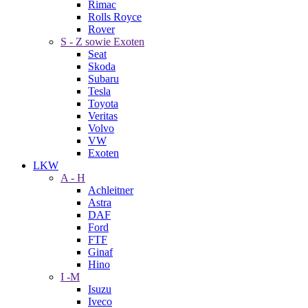
Rimac
Rolls Royce
Rover
S - Z sowie Exoten
Seat
Skoda
Subaru
Tesla
Toyota
Veritas
Volvo
VW
Exoten
LKW
A - H
Achleitner
Astra
DAF
Ford
FTF
Ginaf
Hino
I -M
Isuzu
Iveco