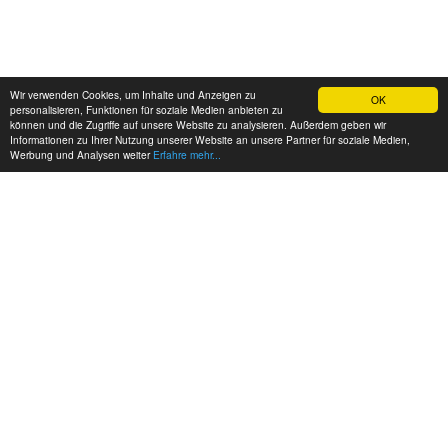
Wir verwenden Cookies, um Inhalte und Anzeigen zu
OK
personalisieren, Funktionen für soziale Medien anbieten zu
können und die Zugriffe auf unsere Website zu analysieren. Außerdem geben wir
Informationen zu Ihrer Nutzung unserer Website an unsere Partner für soziale Medien,
Werbung und Analysen weiter
Erfahre mehr...
MEINE KONTAKTDATEN: