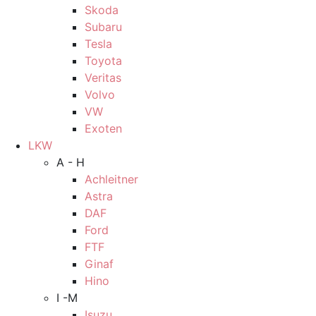
Skoda
Subaru
Tesla
Toyota
Veritas
Volvo
VW
Exoten
LKW
A - H
Achleitner
Astra
DAF
Ford
FTF
Ginaf
Hino
I -M
Isuzu