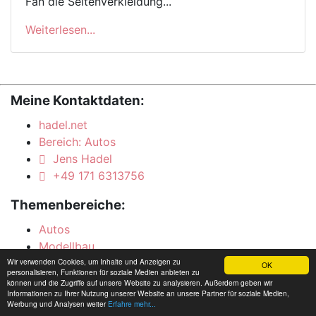
Fan die Seitenverkleidung...
Weiterlesen...
Meine Kontaktdaten:
hadel.net
Bereich: Autos
Jens Hadel
+49 171 6313756
Themenbereiche:
Autos
Modellbau
Wir verwenden Cookies, um Inhalte und Anzeigen zu
Reitertreff
OK
personalisieren, Funktionen für soziale Medien anbieten zu
Mediengalerie
können und die Zugriffe auf unsere Website zu analysieren. Außerdem geben wir
Informationen zu Ihrer Nutzung unserer Website an unsere Partner für soziale Medien,
Hadelblog
Werbung und Analysen weiter
Erfahre mehr...
Vogelfrei