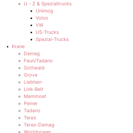
U - Z & Spezialtrucks
Unimog
Volvo
VW
US-Trucks
Spezial-Trucks
Krane
Demag
Faun/Tadano
Gottwald
Grove
Liebherr
Link-Belt
Mammoet
Peiner
Tadano
Terex
Terex-Demag
Worldpower