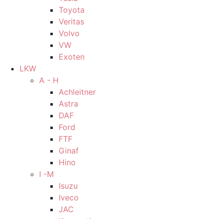
Toyota
Veritas
Volvo
VW
Exoten
LKW
A - H
Achleitner
Astra
DAF
Ford
FTF
Ginaf
Hino
I -M
Isuzu
Iveco
JAC