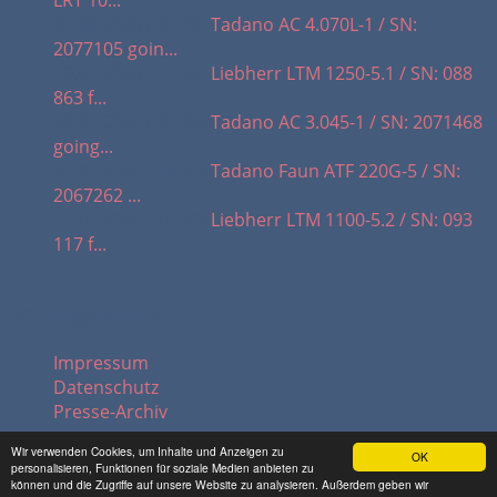
LRT 10...
03.08.2026 / 07.46:
Tadano AC 4.070L-1 / SN:
2077105 goin...
30.07.2026 / 17.37:
Liebherr LTM 1250-5.1 / SN: 088
863 f...
29.07.2026 / 07.06:
Tadano AC 3.045-1 / SN: 2071468
going...
23.07.2026 / 18.20:
Tadano Faun ATF 220G-5 / SN:
2067262 ...
21.07.2026 / 07.40:
Liebherr LTM 1100-5.2 / SN: 093
117 f...
Wichtige Links:
Impressum
Datenschutz
Presse-Archiv
Wir verwenden Cookies, um Inhalte und Anzeigen zu
OK
personalisieren, Funktionen für soziale Medien anbieten zu
© 2026 hadel.net
können und die Zugriffe auf unsere Website zu analysieren. Außerdem geben wir