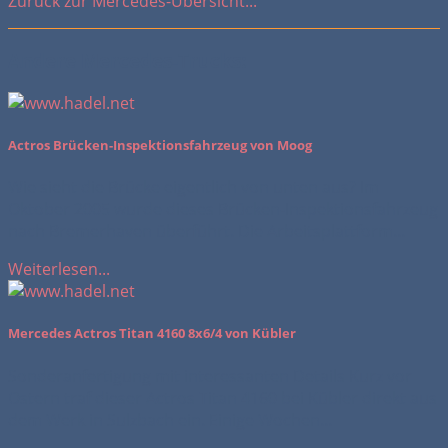
Zurück zur Mercedes-Übersicht...
Andere Mercedes-Trucks:
Actros Brücken-Inspektionsfahrzeug von Moog
Wie sieht die Brücke eigentlich von unten aus? Im
Oktober 2005 wurde dieses Brücken-Inspektionsfahrzeug
nach Bremerhaven überführt. Die Arbeitsplattform...
Weiterlesen...
Mercedes Actros Titan 4160 8x6/4 von Kübler
Sonderanfertigung mit interessanten Details Kurz vor
Ostern traf dieser Actros Titan 4160 bei Kübler direkt aus
dem Werk in Sulzbach ein. Einige Wochen...