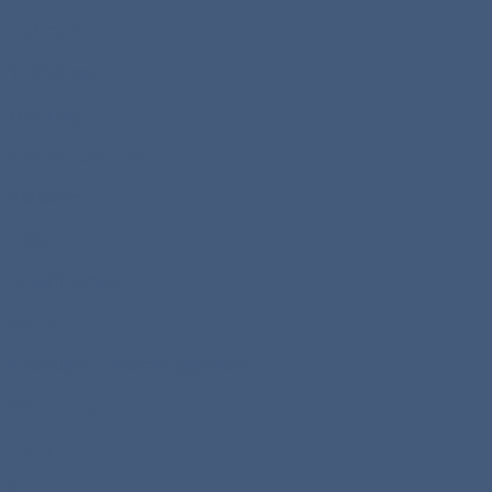
Hubraum:
14.618 ccm
Leistung:
435 PS / 320 KW
Variante:
3.600 mm
Anzahl Achsen:
8x4/4
zulässiges Gesamtzuggewicht:
250 Tonnen
Türen:
2