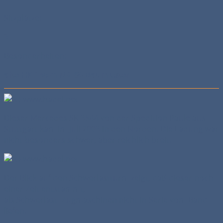
Sitzplätze:
2
Besonderheiten:
alte HKA vom NG 80 Baumuster
Dieser Mercedes SK 3544 von der Spedition Paule aus
Stuttgart kam im Juli 2003 in den Norden. Die Ladung war
nicht besonders schwer, aber reichlich breit.
Der Blick auf den Schwerlastturm zeigt, daß dieser noch
einer Zeit entstammt,
als Schwerlast- Zugmaschinen nicht in Serie vom Band
liefen.