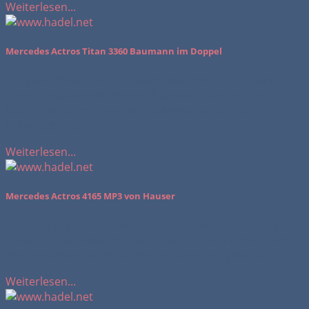
Weiterlesen...
Mercedes Actros Titan 3360 Baumann im Doppel
Doppelte Power Am 23. November 2004 trafen zwei
dieser Gespanne im Bremerhavener Hafen ein, um
Ladung aufzunehmen. Nur Kleinigkeiten und die
Kennzeichen...
Weiterlesen...
Mercedes Actros 4165 MP3 von Hauser
Kaum zu glauben Im Juli 2013 kam dieses Gespann zum
Entladen nach Bremerhaven Das strahlende Rot macht
den Vierachser auch auf dem vollsten Parkplatz zum...
Weiterlesen...