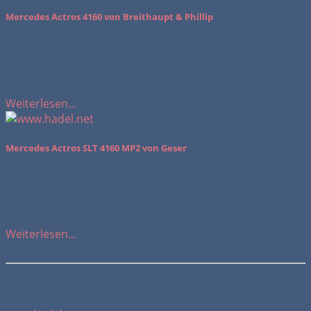
Mercedes Actros 4160 von Breithaupt & Phillip
Moving Red Mitte Juni stand dieses Gespann morgens im
Bremerhavener Hafen zur Entladung bereit. Der
vierachsige Actros mit kurzem Radstand verfügt über...
Weiterlesen...
Mercedes Actros SLT 4160 MP2 von Geser
Kurz und hoch Im Dezember 2008 rollte dieser auffällige
Vierachser mit seiner Ladung nach Bremerhaven. Im
ersten Moment erinnert man sich sofort an einen...
Weiterlesen...
Meine Kontaktdaten: