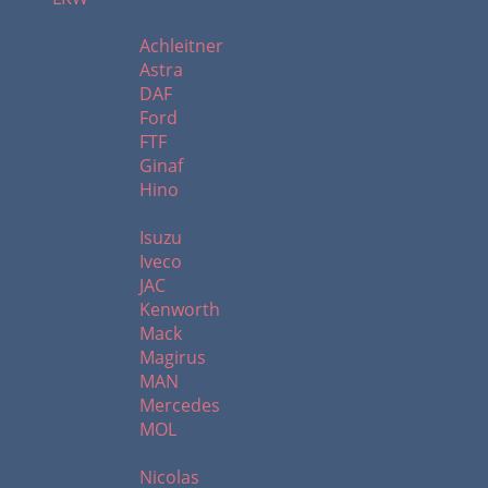
A - H
Achleitner
Astra
DAF
Ford
FTF
Ginaf
Hino
I -M
Isuzu
Iveco
JAC
Kenworth
Mack
Magirus
MAN
Mercedes
MOL
N - R
Nicolas