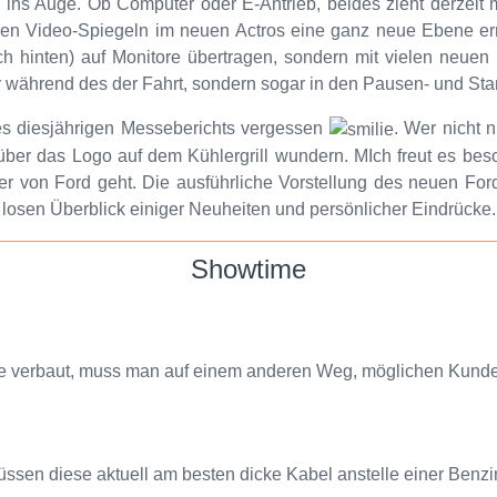
k ins Auge. Ob Computer oder E-Antrieb, beides zieht derzeit m
en Video-Spiegeln im neuen Actros eine ganz neue Ebene erre
h hinten) auf Monitore übertragen, sondern mit vielen neuen 
nur während des der Fahrt, sondern sogar in den Pausen- und St
 des diesjährigen Messeberichts vergessen
. Wer nicht 
über das Logo auf dem Kühlergrill wundern. MIch freut es beso
 von Ford geht. Die ausführliche Vorstellung des neuen For
m losen Überblick einiger Neuheiten und persönlicher Eindrücke.
Showtime
e verbaut, muss man auf einem anderen Weg, möglichen Kunden 
en diese aktuell am besten dicke Kabel anstelle einer Benzin