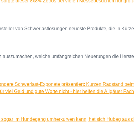
 sorgte dieser 8x8/4 Zetros bei vielen Messebesuchern für gro
steller von Schwerlastlösungen neueste Produkte, die in Kürze
nn auszumachen, welche umfangreichen Neuerungen die Herstell
ndere Schwerlast-Exponate präsentiert: Kurzen Radstand beim
 viel Geld und gute Worte nicht - hier helfen die Allgäuer Fach
 sogar im Hundegang umherkurven kann, hat sich Hubag aus de