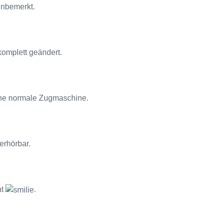
unbemerkt.
komplett geändert.
ine normale Zugmaschine.
erhörbar.
ht
.