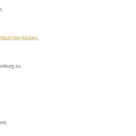
t.
ach hier klicken.
denburg zu.
umt.