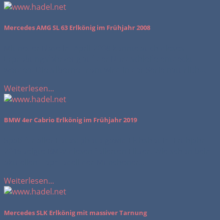
Mercedes AMG SL 63 Erlkönig im Frühjahr 2008
Mit neuer Nase Im April 2008 konnte auch dieses
Erprobungsfahrzeug auf der Nordschleife entdeckt
werden. Die silberne Front wird in der Serie natürlich...
Weiterlesen...
BMW 4er Cabrio Erlkönig im Frühjahr 2019
Spaß für alle? Fotos: photo gawid Elchshot Im Frühjahr
2019 zeigte BMW diesen folierten Flitzer. Wie schon beim
aktuellen Topmodell der Münchener...
Weiterlesen...
Mercedes SLK Erlkönig mit massiver Tarnung