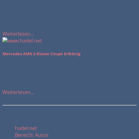
Der neue SLK im Tarnkleid Im Frühjahr 2004 soll der neue
SLK vogestellt werden, der dann nicht nur einem kleinen
Facelift wie bisher, sondern einer richtigen...
Weiterlesen...
Mercedes AMG S-Klasse Coupé Erlkönig
Neue Typenbezeichnung Im Herbst 2013 drehte dieser
Stern schon fleissig seine Runden auf dem Nürburgring.
Die Front zeigt bekannte Linien der neuen S-Klasse....
Weiterlesen...
Meine Kontaktdaten:
hadel.net
Bereich: Autos