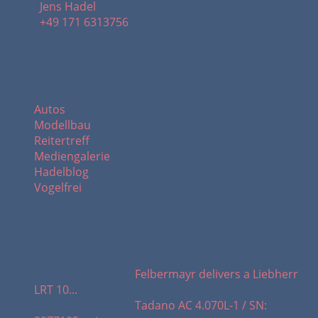
Jens Hadel
+49 171 6313756
Themenbereiche:
Autos
Modellbau
Reitertreff
Mediengalerie
Hadelblog
Vogelfrei
letzte Blogeinträge:
05.08.2026 / 19.02:
Felbermayr delivers a Liebherr
LRT 10...
03.08.2026 / 07.46:
Tadano AC 4.070L-1 / SN: