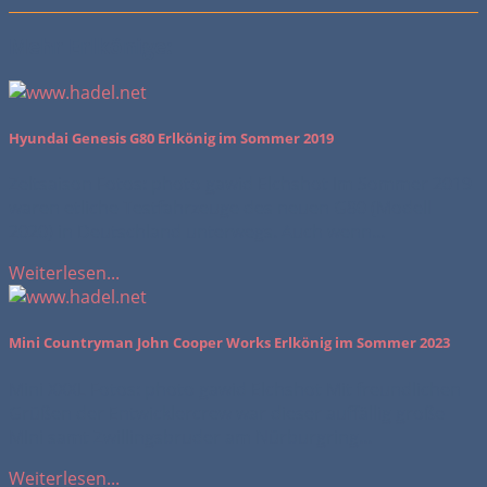
Mehr Erlkönige:
Hyundai Genesis G80 Erlkönig im Sommer 2019
Zeltsaison Fotos: photo gawid Elchshot Im Sommer 2019
waren etliche Testfahrzeuge des neuen G80 (Modell
2020) in Deutschland unterwegs. Auch wenn...
Weiterlesen...
Mini Countryman John Cooper Works Erlkönig im Sommer 2023
Mini XXXL Fotos: photo gawid Elchshot Mit freundlichen
Grüßen der Entwicklercrew war dieser auffällig große
MIni samt Zwillingsbruder am Nürburgring...
Weiterlesen...