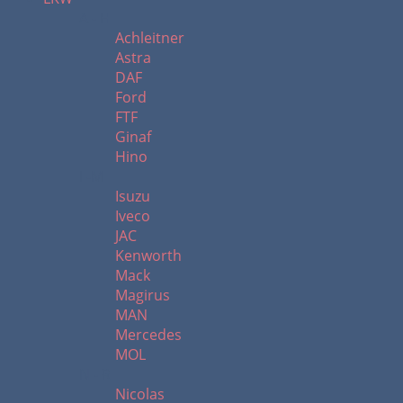
A - H
Achleitner
Astra
DAF
Ford
FTF
Ginaf
Hino
I -M
Isuzu
Iveco
JAC
Kenworth
Mack
Magirus
MAN
Mercedes
MOL
N - R
Nicolas