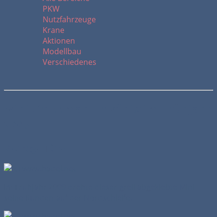
PKW
Nutzfahrzeuge
Krane
Aktionen
Modellbau
Verschiedenes
Mini Crossman Erlkönig im Frühjahr
2009
Richtige Türen
Im Frühjahr 2009 drehte dieser grell abgeklebte Mini
seine Runden auf der Nordschleife.