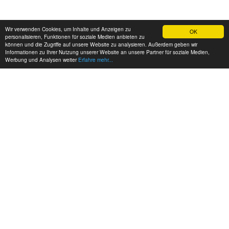
Wir verwenden Cookies, um Inhalte und Anzeigen zu
OK
personalisieren, Funktionen für soziale Medien anbieten zu
können und die Zugriffe auf unsere Website zu analysieren. Außerdem geben wir
Informationen zu Ihrer Nutzung unserer Website an unsere Partner für soziale Medien,
Werbung und Analysen weiter
Erfahre mehr...
MEINE KONTAKTDATEN:
hadel.net